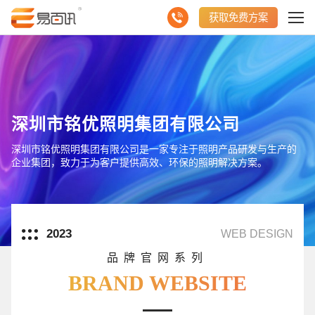
获取免费方案
深圳市铭优照明集团有限公司
深圳市铭优照明集团有限公司是一家专注于照明产品研发与生产的
企业集团，致力于为客户提供高效、环保的照明解决方案。
2023
WEB DESIGN
品牌官网系列
BRAND WEBSITE