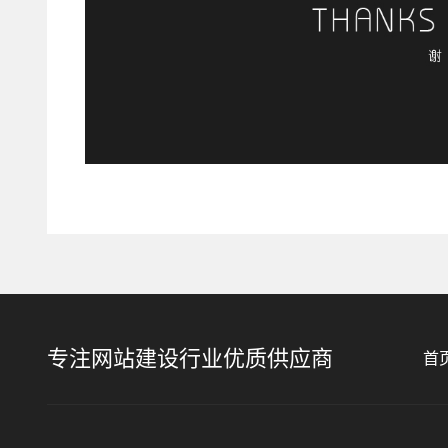
专注网站建设行业优质供应商
首