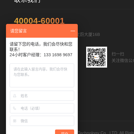
40004-60001
请您留言
地址：深圳市福田区福华路322号文蔚大厦16B
请留下您的电话，我们会尽快和您
联系！
扫一扫添加客服
扫一扫
24小时客户经理：133 1698 9697
与您直接沟通
关注微信公
人工客服
Copyright @ 2010-2026 Yibaixun Technology Co., LTD. All Righ