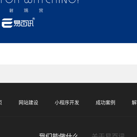
您的
页
网站建设
小程序开发
成功案例
解
招
我们能做什么
关于易百讯