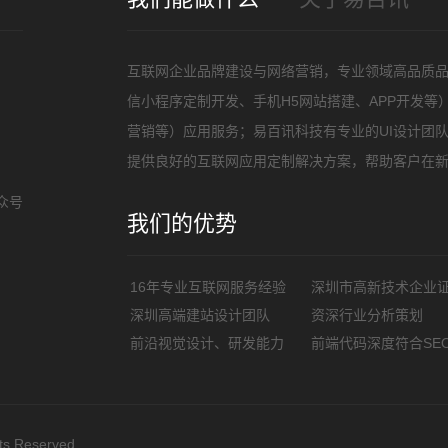
互联网企业品牌建设与网络营销，专业领域高品质
信小程序定制开发、手机H5网站搭建、APP开发
营销等）应用服务；易百讯科技有专业的UI设计团
提供良好的互联网应用定制解决方案，帮助客户在
众号
我们的优势
16年专业互联网服务经验
深圳市高新技术企业
深圳高端建站设计团队
资深行业分析策划
前沿视觉设计、研发能力
前端代码深度符合SE
ts Reserved.