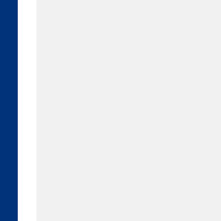
座机
0755-8296850