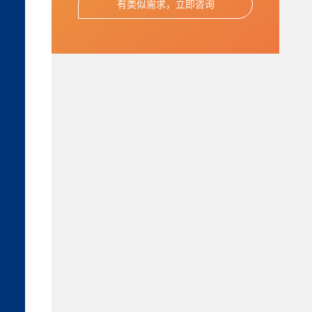
有类似需求，立即咨询
微信号