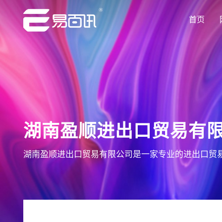
首页
让企业品牌价值更进一步
让企业品牌价值更进一步
让企业品牌价值更进一步
让企业品牌价值更进一步
让企业品牌价值更进一步
专注网站建设行业优质供应商
专注网站建设行业优质供应商
专注网站建设行业优质供应商
专注网站建设行业优质供应商
专注网站建设行业优质供应商
湖南盈顺进出口贸易有
湖南盈顺进出口贸易有限公司是一家专业的进出口贸