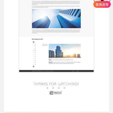
创意品牌型网站
·
标准企业官网建设
·
外贸网
电商及系统平台开发
·
微信小程序开发
·
年度