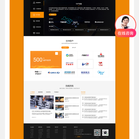
创意品牌型网站
·
标准企业官网建设
·
外贸网