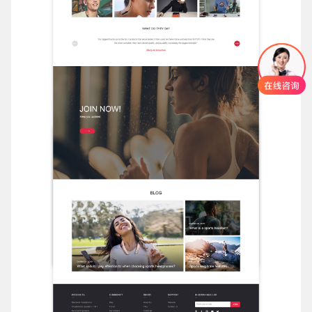
创意品牌型网站
·
标准企业官网建设
·
外贸网