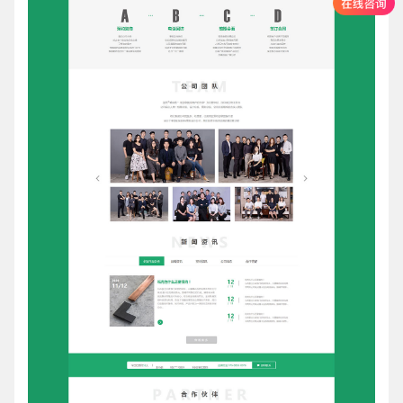
创意品牌型网站
·
标准企业官网建设
·
外贸网