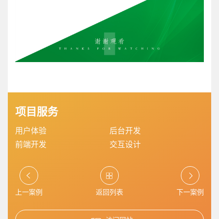
项目服务
用户体验
后台开发
您的预算
1万-3万
3万-5万
5万-8万
前端开发
交互设计
上一案例
返回列表
下一案例