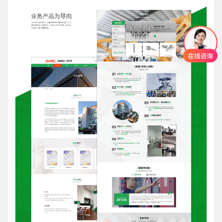
创意品牌型网站
·
标准企业官网建设
·
外贸网