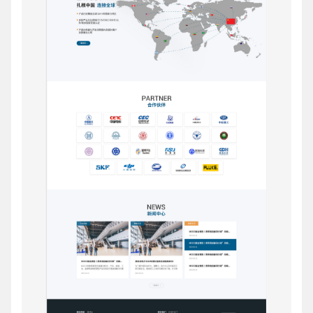
创意品牌型网站
·
标准企业官网建设
·
外贸网
电商及系统平台开发
·
微信小程序开发
·
年度