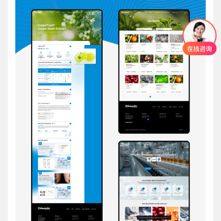
创意品牌型网站
·
标准企业官网建设
·
外贸网