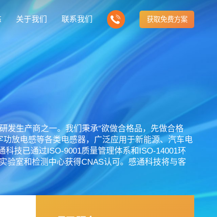
态
关于我们
联系我们
获取免费方案
企业营销型网站建设
我们的产品
营销推广转化获客网站
商城网站
新闻
方式
行业门户网站
建站知识
公司团队
多样化产品总有一个满足你的需求
电子商务化运营
any news
付款方式方便快捷
行业门户网站平台开发
Website building knowledge
我们的团队协作精神
感器研发生产商之一。我们秉承“欲做合格品，先做合格
网站建设定制改版
字功放电感等各类电感器，广泛应用于新能源、汽车电
网站建设解决方
政府网站建设解决方案
定制化网站建设改版方案
过ISO-9001质量管理体系和ISO-14001环
品牌官网
设计
企业营销网站
网站观点
公司的实验室和检测中心获得CNAS认可。感通科技将与客
品牌型网站建设
te Design
营销型网站建力企业公信力
Website viewpoint
站建设解决方案
外贸网站建设解决方案
手机微信网站建设
移动手机互联网站开发
建设解决方案
企业网站建设解决方案