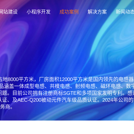
网站建设
小程序开发
成功案例
解决方案
新闻动
创意品牌型网站建设
解决方案
企业品牌高端网站设计
集团上市网站
最新签约
公司介绍
购物
公司
汇款
定制化视觉设计与互动策划方案
集团大企上市公司
Latest signing
致力于互联网品牌建设
实现
Comp
多种
占地8000平方米，厂房面积12000平方米是国内领先的电
响应式网站建设
产品涵盖一体成型电感、共模电感、射频电感、磁环电感、数
芯片半导体网站建设解决方
新能源行业
适应各个终端设备网站
目前公司拥有注册商标SGTE和多项国家发明专利。感通科技已通
案
案
外贸出口网站
行业新闻
发展历程
企业
网站
准认证、及AEC-Q200被动元件汽车级品质认证。2024年
外贸进出口网站开发
Industry information
一路走来感谢您的陪伴
创意
Websi
服务商。
购物商城网站建设解决方案
品牌形象网
购物商城系统开发
零售在线电子商务网站
门户网站建设解决方案
营销型网站