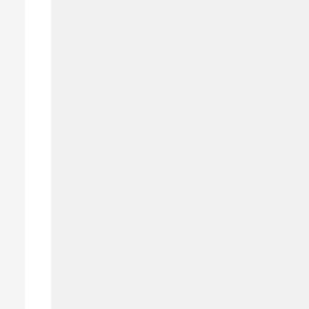
座机
0755-8296850