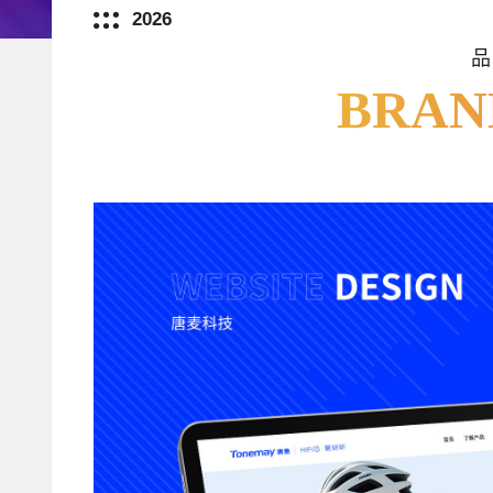
2026
BRAN