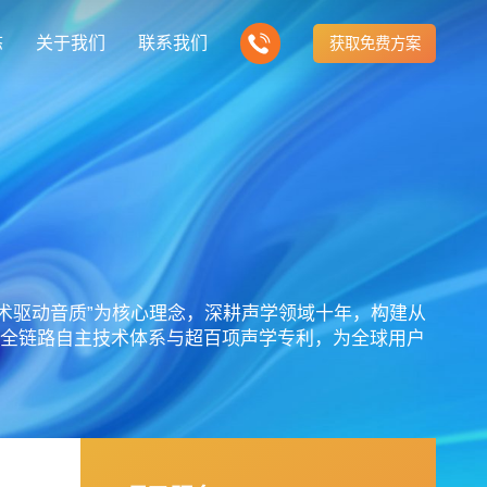
态
关于我们
联系我们
获取免费方案
企业营销型网站建设
我们的产品
营销推广转化获客网站
商城网站
新闻
方式
行业门户网站
建站知识
公司团队
多样化产品总有一个满足你的需求
电子商务化运营
any news
付款方式方便快捷
行业门户网站平台开发
Website building knowledge
我们的团队协作精神
网站建设定制改版
技术驱动音质”为核心理念，深耕声学领域十年，构建从
网站建设解决方
政府网站建设解决方案
定制化网站建设改版方案
借全链路自主技术体系与超百项声学专利，为全球用户
品牌官网
设计
企业营销网站
网站观点
品牌型网站建设
te Design
营销型网站建力企业公信力
Website viewpoint
站建设解决方案
外贸网站建设解决方案
手机微信网站建设
移动手机互联网站开发
建设解决方案
企业网站建设解决方案