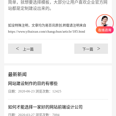
简单，就想要选择模板，大部分让用户喜欢企业官方网
站都是定制建设出来的。
如没特殊注明，文章均为易百讯原创,转载请注明来自
https://www.yibaixun.com/changchun/article/185.html
<
>
上一篇
下一篇
最新新闻
网站建设制作的目的有哪些
日期：2020-06-23 浏览次数：12425
创意品牌型网站
·
标准企业官网建设
·
外贸网
如何才能选择一家好的网站前端设计公司
日期：2020-03-27 浏览次数：7094