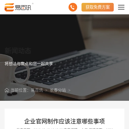
获取免费方案
新闻动态
将想法与焦点和您一起共享
当前位置：
易百讯
>
长春分站
>
企业官网制作应该注意哪些事项