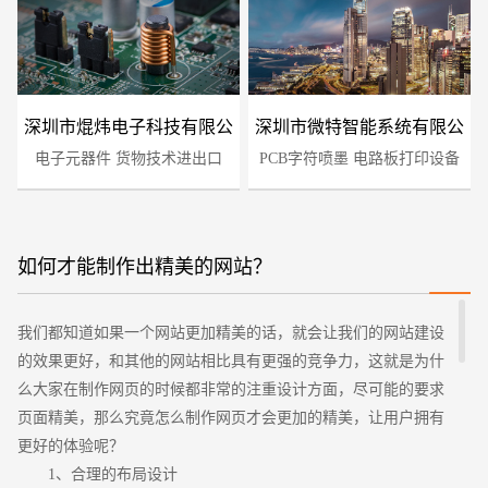
深圳市焜炜电子科技有限公
深圳市微特智能系统有限公
电子元器件 货物技术进出口
司
PCB字符喷墨 电路板打印设备
司
如何才能制作出精美的网站？
您的预算
1万-3万
3万-5万
5万-8万
我们都知道如果一个网站更加精美的话，就会让我们的网站建设
的效果更好，和其他的网站相比具有更强的竞争力，这就是为什
么大家在制作网页的时候都非常的注重设计方面，尽可能的要求
页面精美，那么究竟怎么制作网页才会更加的精美，让用户拥有
更好的体验呢？
1、合理的布局设计