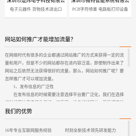
深圳市焜炜电子科技有限公
深圳市微特智能系统有限公
电子元器件 货物技术进出口
司
PCB字符喷墨 电路板打印设备
司
网站如何推广才能增加流量？
在网络时代有很多的企业都通过网站推广的方式来获得一定的流
您的预算
1万-3万
3万-5万
5万-8万
量和用户，但是不少的网站都存在进内容泛滥，即使制作出来了
网站之后依然无法获得很好的流量，那么，网站如何推广呢？要
怎样推广才可以增加流量。
1、发布信息的广泛性
在发布信息的时候需要注意选择平台要广泛化，我们在选择
的时候要注意选择收录好、权重高、排名好的网站，然后把这些
平台都记录在我们日常工作的文档上，比如有不少的B2B平台，
我们的优势
都是年代久远，成立了很长的时间，权重也是非常高的，然后在
招标项目
一周的时间内选择任意的时间在平台上发布文章，这样的话效果
16年专业互联网服务经验
时刻全新技术领先研发能力
会比一天或者是好几天的时间都在同一个平台上发布的要好。