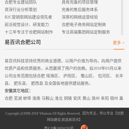
合肥专业建站团队
具有完备的项目管理
2、标题拟定的重要性
资深行业分析策划
完善的售后服务体系
网站如何推广才可以获得更多的流量？我们在站外发布外链
B2C营销型网站建设领先者
深厚的网络运营经验
的时候要注意起标题的重要性，文章标题对于文章是非常重要
前沿视觉设计、研发能力
合肥电子商务网站定制商
的，起到了一个点睛画龙的作用，这点是我们要了解的，起的标
十三年专注于合肥网站制作
专注高端集团网站定制服务
题一定要有足够强的吸引力，同时还要有差异化，不要和百度等
客户的满意是我们唯一的宗旨
专业建站团队我们懂您的需求
易百讯合肥公司
更多 +
搜索引擎已经收录的标题的相似性太高，如果相似度太高的话要
做网站找我们，我们更懂您
高端优秀网站设计师聚集地
先修改一下。
3、选择分类信息网站发布
易百讯科技坚持优秀的商业道德，以用户价值为导向，向用户提供
现在互联网中出现了很多的分类信息网站，因此我们在选择
优质产品和优质服务，从而赢得了用户的信赖。自2010年03月以来
网站发布的时候可以选择分类信息网站，我们需要根据自己的核
公司业务范围包括合肥 瑶海区、 庐阳区、 蜀山区、 包河区、 长丰
心关键词以及需要营销推广的产品或者服务来决定。Seo还需要
县、 肥东县、 肥西县 及全国各地提供建站服务。
根据企业的行业、所在的区域以及产品等综合考虑选择对应的分
安徽其它地区：
类信息网站，在选择版块的时候还要注意相关性，如果关联性不
合肥
芜湖 蚌埠 淮南 马鞍山 淮北 铜陵 安庆 黄山 滁州 阜阳
宿州
巢
是很强的话很容易被删帖。
湖 六安 亳州 池州 宣城
4、区分关键词差别化
Copyright @2008-2018 Yibaixun All Rights Reserved. 因为专注，所以专业【
合肥
在同一篇文章上我们要注意不要堆砌太多的关键词，如果出
网站建设
,就选易百讯】
现的频率太高的话容易被用户发现，而且百度会认为我们有作弊
粤ICP备10056793号