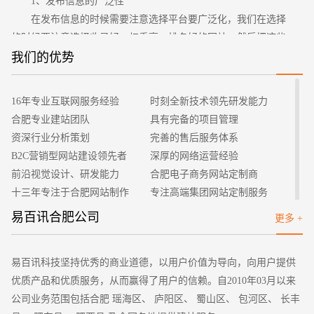
1、发布信息的广泛性
在发布信息的时候需要注意选择平台要广泛化，我们在选择
的时候要注意选择收录好、权重高、排名好的网站，然后把这些
平台都记录在我们日常工作的文档上，比如有不少的B2B平台，
我们的优势
招标项目
都是年代久远，成立了很长的时间，权重也是非常高的，然后在
一周的时间内选择任意的时间在平台上发布文章，这样的话效果
16年专业互联网服务经验
时刻全新技术领先研发能力
会比一天或者是好几天的时间都在同一个平台上发布的要好。
合肥专业建站团队
具有完备的项目管理
2、标题拟定的重要性
资深行业分析策划
完善的售后服务体系
网站如何推广才可以获得更多的流量？我们在站外发布外链
B2C营销型网站建设领先者
深厚的网络运营经验
的时候要注意起标题的重要性，文章标题对于文章是非常重要
前沿视觉设计、研发能力
合肥电子商务网站定制商
的，起到了一个点睛画龙的作用，这点是我们要了解的，起的标
十三年专注于合肥网站制作
专注高端集团网站定制服务
题一定要有足够强的吸引力，同时还要有差异化，不要和百度等
客户的满意是我们唯一的宗旨
专业建站团队我们懂您的需求
易百讯合肥公司
更多 +
搜索引擎已经收录的标题的相似性太高，如果相似度太高的话要
做网站找我们，我们更懂您
高端优秀网站设计师聚集地
先修改一下。
3、选择分类信息网站发布
易百讯科技坚持优秀的商业道德，以用户价值为导向，向用户提供
现在互联网中出现了很多的分类信息网站，因此我们在选择
优质产品和优质服务，从而赢得了用户的信赖。自2010年03月以来
网站发布的时候可以选择分类信息网站，我们需要根据自己的核
公司业务范围包括合肥 瑶海区、 庐阳区、 蜀山区、 包河区、 长丰
心关键词以及需要营销推广的产品或者服务来决定。Seo还需要