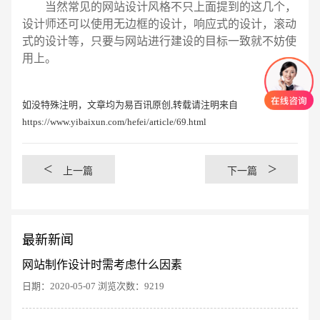
当然常见的网站设计风格不只上面提到的这几个，
设计师还可以使用无边框的设计，响应式的设计，滚动
式的设计等，只要与网站进行建设的目标一致就不妨使
用上。
如没特殊注明，文章均为易百讯原创,转载请注明来自
https://www.yibaixun.com/hefei/article/69.html
<
>
上一篇
下一篇
最新新闻
网站制作设计时需考虑什么因素
日期：2020-05-07 浏览次数：9219
创意品牌型网站
·
标准企业官网建设
·
外贸网