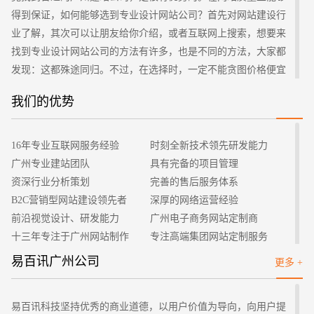
得到保证，如何能够选到专业设计网站公司？首先对网站建设行
业了解，其次可以让朋友给你介绍，或者互联网上搜索，想要来
找到专业设计网站公司的方法有许多，也是不同的方法，大家都
发现：这都殊途同归。不过，在选择时，一定不能贪图价格便宜
被吸引了，还是要多对比，多调查公司背景及实力，易百讯专注
我们的优势
招标项目
于网站建设行业，无论案例，还有公司团队都是很专业的，建议
您可以联系我们客服咨询一下您的建站需求。
16年专业互联网服务经验
时刻全新技术领先研发能力
广州专业建站团队
具有完备的项目管理
资深行业分析策划
完善的售后服务体系
B2C营销型网站建设领先者
深厚的网络运营经验
前沿视觉设计、研发能力
广州电子商务网站定制商
十三年专注于广州网站制作
专注高端集团网站定制服务
客户的满意是我们唯一的宗旨
专业建站团队我们懂您的需求
易百讯广州公司
更多 +
做网站找我们，我们更懂您
高端优秀网站设计师聚集地
易百讯科技坚持优秀的商业道德，以用户价值为导向，向用户提