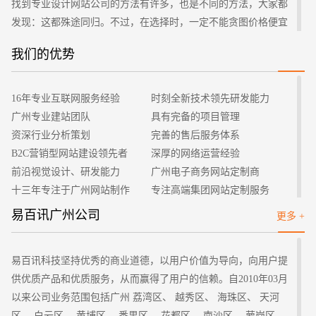
找到专业设计网站公司的方法有许多，也是不同的方法，大家都
发现：这都殊途同归。不过，在选择时，一定不能贪图价格便宜
被吸引了，还是要多对比，多调查公司背景及实力，易百讯专注
我们的优势
于网站建设行业，无论案例，还有公司团队都是很专业的，建议
招标项目
您可以联系我们客服咨询一下您的建站需求。
16年专业互联网服务经验
时刻全新技术领先研发能力
广州专业建站团队
具有完备的项目管理
资深行业分析策划
完善的售后服务体系
B2C营销型网站建设领先者
深厚的网络运营经验
前沿视觉设计、研发能力
广州电子商务网站定制商
十三年专注于广州网站制作
专注高端集团网站定制服务
客户的满意是我们唯一的宗旨
专业建站团队我们懂您的需求
易百讯广州公司
更多 +
做网站找我们，我们更懂您
高端优秀网站设计师聚集地
易百讯科技坚持优秀的商业道德，以用户价值为导向，向用户提
供优质产品和优质服务，从而赢得了用户的信赖。自2010年03月
以来公司业务范围包括广州 荔湾区、 越秀区、 海珠区、 天河
区、 白云区、 黄埔区、 番禺区、 花都区、 南沙区、 萝岗区、