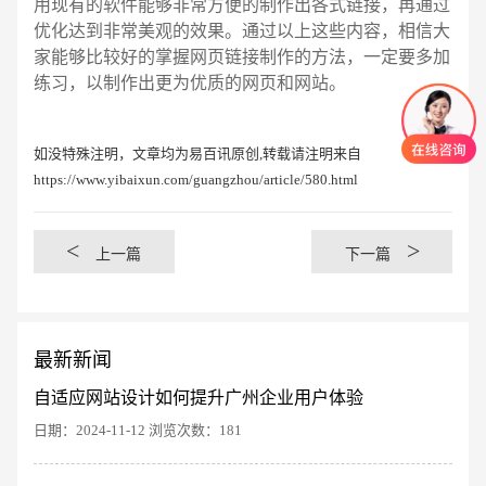
用现有的软件能够非常方便的制作出各式链接，再通过
优化达到非常美观的效果。通过以上这些内容，相信大
家能够比较好的掌握网页链接制作的方法，一定要多加
练习，以制作出更为优质的网页和网站。
如没特殊注明，文章均为易百讯原创,转载请注明来自
https://www.yibaixun.com/guangzhou/article/580.html
<
>
上一篇
下一篇
最新新闻
自适应网站设计如何提升广州企业用户体验
日期：2024-11-12 浏览次数：181
创意品牌型网站
·
标准企业官网建设
·
外贸网