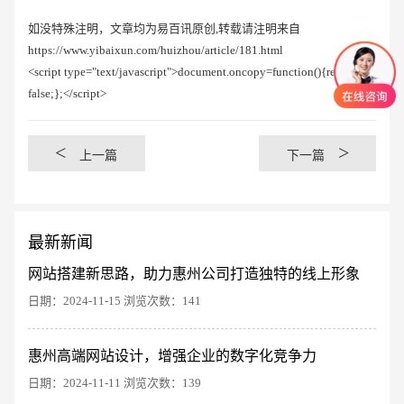
如没特殊注明，文章均为易百讯原创,转载请注明来自
https://www.yibaixun.com/huizhou/article/181.html
<script type="text/javascript">document.oncopy=function(){return
false;};</script>
<
>
上一篇
下一篇
最新新闻
网站搭建新思路，助力惠州公司打造独特的线上形象
日期：2024-11-15 浏览次数：141
创意品牌型网站
·
标准企业官网建设
·
外贸网
惠州高端网站设计，增强企业的数字化竞争力
日期：2024-11-11 浏览次数：139