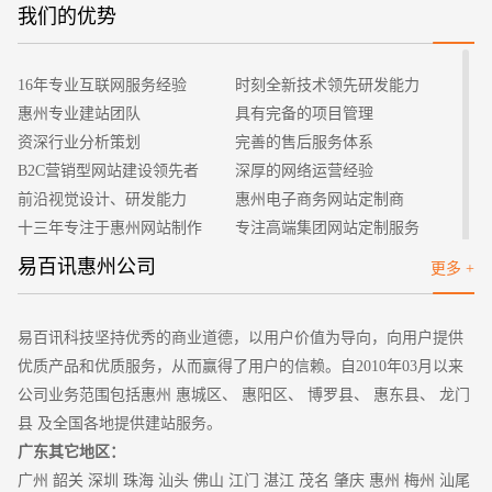
利用自主建站平台建立网站，能够节省下不少的问题。不同的建
我们的优势
招标项目
站平台的使用方式不同，只要按照它规定的步骤进行，就能够在
上面注册一个独立的网站账号。
16年专业互联网服务经验
时刻全新技术领先研发能力
2、创建网站
惠州专业建站团队
具有完备的项目管理
通过在自助建筑平台上注册网站的账号，注册完成以后就可
资深行业分析策划
完善的售后服务体系
以登入自助建站平台首页。在上面我们可以看到有创建网站的按
B2C营销型网站建设领先者
深厚的网络运营经验
键，只需要点击就能够到达创建网站的页面中。进入创建网站的
前沿视觉设计、研发能力
惠州电子商务网站定制商
页面之后，会有不同的模板可以去选择，当然也可以根据自己的
十三年专注于惠州网站制作
专注高端集团网站定制服务
需求去进行修改。
客户的满意是我们唯一的宗旨
专业建站团队我们懂您的需求
易百讯惠州公司
更多 +
3、添加功能模块
做网站找我们，我们更懂您
高端优秀网站设计师聚集地
网站的基础模板设计完成之后，就可以在上添加需要的功能
模块了。模块的添加也是非常便利的，这自助建站平台上面有非
易百讯科技坚持优秀的商业道德，以用户价值为导向，向用户提供
常多的模块可以供大家去选择。将自己需要的几大功能模块勾选
优质产品和优质服务，从而赢得了用户的信赖。自2010年03月以来
便会出现在页面中，推动模板来让页面变得更加的和谐。
公司业务范围包括惠州 惠城区、 惠阳区、 博罗县、 惠东县、 龙门
4、网站的优化
县 及全国各地提供建站服务。
上述的三个步骤完成以后，网站基本就已经成型了。这个时
广东其它地区：
候，需要通过网站优化让网站变得更加的舒适。比如说网站标题
广州
韶关 深圳 珠海 汕头
佛山
江门 湛江 茂名 肇庆
惠州
梅州 汕尾