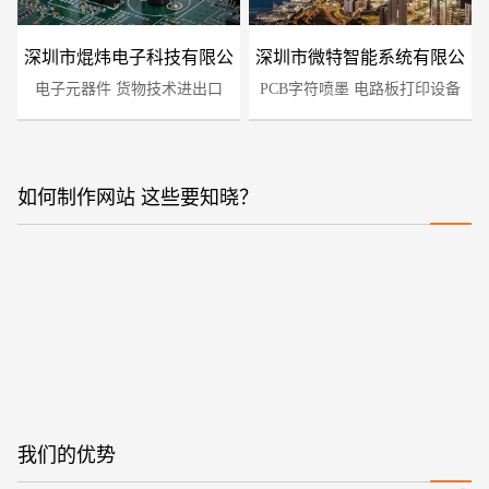
深圳市焜炜电子科技有限公
深圳市微特智能系统有限公
电子元器件 货物技术进出口
司
PCB字符喷墨 电路板打印设备
司
如何制作网站 这些要知晓？
您的预算
1万-3万
3万-5万
5万-8万
我们的优势
招标项目