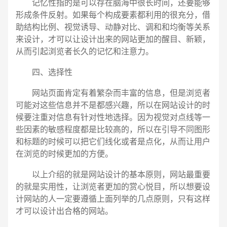
记忆性指的是可以存在脑海中很长时间，还要能够
形成条件反射。如果每个构成要素都利用的很充分，借
助结构比例、视觉诱导、动静对比、调和和均衡等关系
来设计，才可以让设计出来的网站更加的醒目、新颖，
从而引起浏览者长久的记忆和注意力。
四、选择性
网站页面肯定有着繁杂而丰富的信息，但是浏览者
可能对这些信息并不是都感兴趣，所以在网站设计的时
候要注重对信息有针对性地选择。因为视觉对点线等一
些因素的敏感程度都是比较高的，所以在引导不同图形
和标题的时候可以把它们线化或者是点化，从而让用户
在浏览的时候更加的方便。
以上介绍的就是网站设计的基本原则，网站最重要
的就是实用性，让浏览者更加的赏心悦目，所以想要设
计网站的人一定要遵循上面列举的几点原则，只有这样
才可以设计出合格的网站。