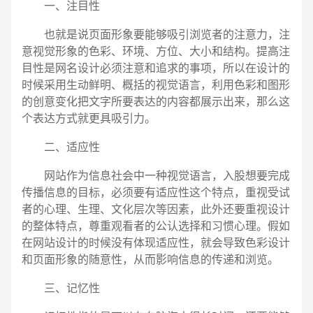
一、注目性
也就是说页面形象要能够吸引浏览者的注意力，注
意视觉形象的色彩、环境、方位、大小和结构。提高注
目性是网名设计必须注意和追求的事项，所以在设计的
时候采用生动鲜明、概括的视觉语言，利用色彩和图形
的创意变化把文字所要表达的内容都展示出来，那么这
个表达方式就更具吸引力。
二、适应性
网站作为信息社会中一种视觉语言，入股想要完成
传播信息的目标，必须要有适应性这个特点，重视受试
者的心理、生理、文化层次等因素，此外还要重视设计
的整体特点，尊重观看者的公认选择和习惯心理。假如
在网站设计的时候没有体现适应性，就会导致色彩设计
和页面形象的随意性，从而影响信息的传递和浏览。
电话
微信号
三、记忆性