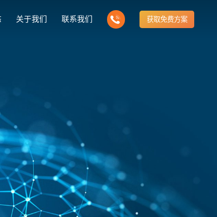
态
关于我们
联系我们
获取免费方案
企业营销型网站建设
新闻
我们的产品
建站知识
营销推广转化获客网站
商城网站
方式
行业门户网站
公司团队
ny news
多样化产品总有一个满足你的需求
Website building knowledge
电子商务化运营
付款方式方便快捷
行业门户网站平台开发
我们的团队协作精神
网站建设定制改版
建设解决方案
门户网站建设解决方案
定制化网站建设改版方案
推广
网站设计
计与效果分析
能及时、准确、动态地更新
品牌官网
企业营销网站
e optimization
Website Design
品牌型网站建设
营销型网站建力企业公信力
站建设解决方案
购物商城网站建设解决方案
手机微信网站建设
构先进的优点
方便快捷购物车、购物指南
移动手机互联网站开发
网站建设解决方
芯片半导体网站建设解决方