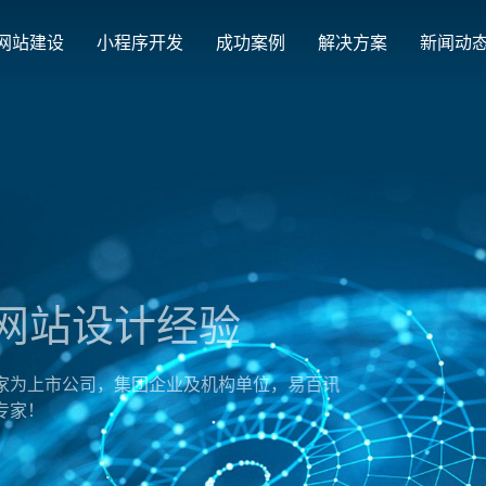
网站建设
小程序开发
成功案例
解决方案
新闻动
创意品牌型网站建设
解决方案
最新签约
公司
企业品牌高端网站设计
集团上市网站
公司介绍
购物
汇款
定制化视觉设计与互动策划方案
Latest signing
Compa
集团大企上市公司
致力于互联网品牌建设
实现
多种
响应式网站建设
经验
企业网站建设解决方案
营销型网站
适应各个终端设备网站
行业新闻
网站
更贴身、易落地、高性价比
可精准流量统
外贸出口网站
发展历程
企业
Industry information
Websit
外贸进出口网站开发
一路走来感谢您的陪伴
创意
企业及机构单位，易百讯
外贸网站建设解决方案
品牌形象网
购物商城系统开发
视觉、功能系统，展示产品
操作方便、结
零售在线电子商务网站
网站观点
政府网站建设解决方案
新能源行业