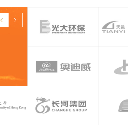
prev
next
创意品