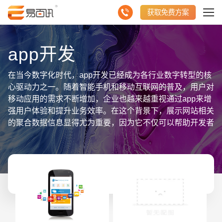
获取免费方案
app开发
在当今数字化时代，app开发已经成为各行业数字转型的核
心驱动力之一。随着智能手机和移动互联网的普及，用户对
移动应用的需求不断增加，企业也越来越重视通过app来增
强用户体验和提升业务效率。在这个背景下，展示网站相关
的聚合数据信息显得尤为重要，因为它不仅可以帮助开发者
更好地理解市场需求，还能为产品优化和商业决策提供有力
支持。 聚合数据信息是指通过各种渠道收集并整合的数
据，这些数据可以包括用户行为数据、市场分析数据、竞争
对手数据等。对于app开发者来说，这些数据是宝贵的资
源，因为它们可以提供关于用户偏好、市场趋势和竞争态势
的深刻洞见。例如，通过分析用户行为数据，开发者可以了
解用户在应用中最常使用的功能、停留时间最长的页面以及
在哪些环节容易流失。这些信息可以帮助开发者优化用户界