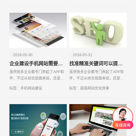
了成长和发现，而我们的传统和进
等地方，那这是不是就表示建设网
置，以确保企业在竞争激烈的市场中保持竞争力。 在app开
步相结合的创意课程则
站没有任何必要了呢？
发过程中，展示网站相关的聚合数据信息具有重要的指导意
义。通过对用户行为数据、市场分析数据和竞争对手数据的
综合分析，开发者和企业管理层可以更好地理解市场需求，
优化产品设计和功能，制定有效的市场营销策略，从而提升
用户体验和业务效益。在这个数据驱动的时代，充分利用聚
合数据信息，将为app开发和企业发展带来巨大的优势。
2018-05-30
2018-05-31
企业建设手机网站需要注意的事项
找准精准关键词可以提高网站优化效果
虽然很多企业都专门弄起了APP软
虽然很多企业都专门弄起了APP软
件，不过从综合层面来说，还是网
件，不过从综合层面来说，还是网
站更加靠谱一些，因为网站比制作
站更加靠谱一些，因为网站比制作
标签 :
手机网站建设
标签 :
提高网站优化效果
APP成本要低廉很多，而且受传统
APP成本要低廉很多，而且受传统
思维习
思维习惯的影响，大部分的会主动
寻找相关内容的人来说，