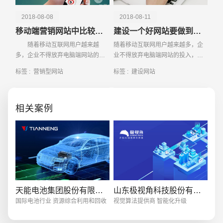
2018-08-08
2018-08-11
移动端营销网站中比较重要的几个方面
建设一个好网站要做到的几件事情
随着移动互联网用户越来越
随着移动互联网用户越来越多，企
多，企业不得放弃电脑端网站的投
业不得放弃电脑端网站的投入，转
入，转身把重点放在了移动端营销
身把重点放在了移动端营销网站建
创意品牌型网站
·
标准企业官网建设
·
外贸网
标签 :
营销型网站
标签 :
建设网站
网站建设中，目前大家都很喜欢打
设中，目前大家都很喜欢打开APP
开APP购买产
购买产品，但是对于一些内存不够
的用户来说，他们更喜
相关案例
电商及系统平台开发
·
微信小程序开发
·
年度
天能电池集团股份有限公司
山东极视角科技股份有限公司
国际电池行业 资源综合利用和回收
视觉算法提供商 智能化升级