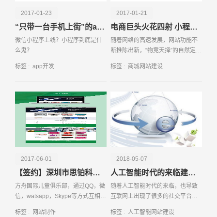
面和功能设计，从而提高用户满意度和留存率。 市场分析
2017-01-23
2017-01-21
数据可以帮助开发者了解当前市场的需求和趋势。例如，通
“只带一台手机上街”的app生活模式 你造吗？
电商巨头火花四射 小程序PK苹果APP应用 谁能领衔？
过对不同应用类别的下载量、用户评价和收入数据进行分
微信小程序上线？小程序到底是什
随着网络的高速发展，网站功能不
析，开发者可以发现哪些类型的应用最受欢迎，以及用户对
么鬼？
断推陈出新，“物竞天择”的自然定律
这些应用的主要需求和痛点。这些信息可以指导开发者在产
告诉我们。网站不改版等待我们的
品规划阶段做出更明智的决策，选择具有市场潜力的应用类
标签 :
app开发
标签 :
商城网站建设
只能是慢慢被淡出人们视线的残酷
请输入您的公司名称
名字
型和功能方向。 竞争对手数据同样是不可忽视的重要信
结局。
息。通过对竞争对手应用的分析，开发者可以了解其功能特
点、用户评价和市场表现，从而找到自身产品的差异化优势
和改进空间。例如，如果竞争对手的应用在某些功能上表现
优异，而用户评价却不高，开发者可以借鉴其成功经验，同
时避免其不足之处，从而开发出更受用户欢迎的产品。 展
示网站相关的聚合数据信息不仅对开发者有重要价值，对企
业管理层同样意义重大。通过这些数据，管理层可以更全面
2017-06-01
2018-05-07
地了解市场动态和用户需求，从而制定更有效的市场营销和
【签约】深圳市思铂科技有限公司网站设计
人工智能时代的来临建设网站还有必要吗
业务发展策略。例如，通过对用户评价和反馈的分析，管理
方舟国际儿童俱乐部，通过QQ，微
随着人工智能时代的来临，也导致
层可以发现用户对产品的主要关注点和满意度，从而制定针
信，watsapp，Skype等方式互相学
互联网上出现了很多的社交平台以
对性的改进措施和推广策略。市场分析数据还可以帮助管理
习，热情欢迎的家庭基地，交流交
及软件，很多公司企业的网络营销
标签 :
网站制作
标签 :
人工智能网站建设
电话
微信号
层识别潜在的市场机会和风险，及时调整业务方向和资源配
流和信息。我们新的学习方式激发
手段也转移到了手机APP、微信等