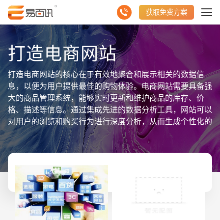
获取免费方案
打造电商网站
打造电商网站的核心在于有效地聚合和展示相关的数据信
息，以便为用户提供最佳的购物体验。电商网站需要具备强
大的商品管理系统，能够实时更新和维护商品的库存、价
格、描述等信息。通过集成先进的数据分析工具，网站可以
对用户的浏览和购买行为进行深度分析，从而生成个性化的
推荐，提升用户粘性和转化率。网站的搜索功能是关键，必
须支持多种搜索方式，包括关键词搜索、分类搜索和筛选搜
索等，确保用户能够快速找到所需商品。网站还需要具备智
能的客户管理系统，通过聚合用户的历史购买数据、浏览记
录和评价反馈，来构建全面的用户画像，进而提供定制化的
营销策略和服务。物流和配送信息的实时更新也是不可或缺
的一部分，通过与物流公司系统的无缝对接，电商网站能够
提供订单追踪、配送时间预估等功能，提升用户满意度。支