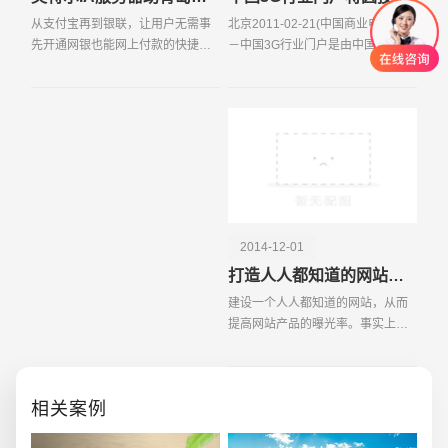
从支付宝再到银联，让用户无需事
北京2011-02-21(中国商业电讯)－
先开通网银也能网上付款的快捷支
－中国3G行业门户是由中国电子商
付是今年网上支付领域全新的一项
务协会3G发展与应用工程和天下互
突破。来自支付宝方面的全新数据
联（www tixa com）联袂打造的首
显示，支付宝快捷支付的用户数已
个3G网络商务服务平台，在推出2
经突破2000万，快捷支
年的时间里中国3G行业
2014-12-01
创意品牌型网站
·
标准企业官网建设
·
外贸网
打造人人都知道的网站必备要素
建设一个人人都知道的网站，从而
提高网站产品的曝光率。事实上，
每个商家的成功都离不开忠实的老
顾客，我们所优化的网站，能否成
功也是如此。即使不向访问者卖什
电商及系统平台开发
·
微信小程序开发
·
年度
相关案例
么东西，再次访问的访