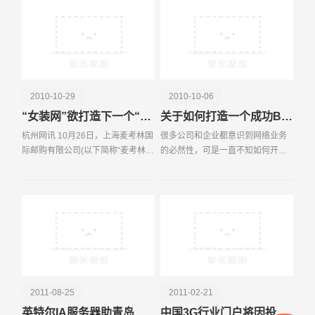
设定了市场营销组合的四
电话
微信号
2010-10-29
2010-10-06
“女装网”欲打造下一个“麦考林”
关于如何打造一个成功B2C电子商城的几点建议
杭州网讯 10月26日，上海麦考林国
很多公司和企业都意识到网络业务
际邮购有限公司(以下简称“麦考林”)
的必然性，可是一直不知如何开展
通过IPO(首次公开募股)方式在纳斯
网络业务，对此苦无良方。C2C利
达克全球市场上市，成为国内第一
润少、竞争大;B2B也是有着这样的
家在美国上市的电子商务企业。有
问题。因为B2B和C2C都有一个问
专家预言，麦
题，就是价格的对比性。
2011-08-25
2011-02-21
英特尔IA服务器助青岛电子政务打造服务型政府
中国3G行业门户将因投资关注迎来新机会