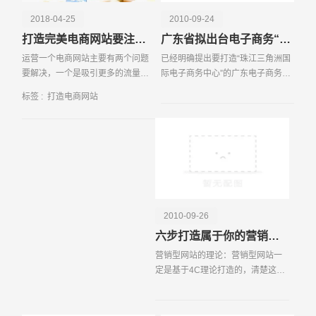
付系统的安全性和多样性同样重要，支持多种支付方式如信
2018-04-25
2010-09-24
用卡、支付宝、微信支付等，确保交易过程的顺畅和安全。
打造完美电商网站要注意的“顺序”问题
广东省拟出台电子商务“十二五规划”
为了提高网站的整体性能和用户体验，数据缓存和CDN加
运营一个电商网站主要有两个问题
已经明确提出要打造“珠江三角洲国
速技术的应用也是必不可少的，这不仅能够加快页面加载速
要解决，一个是吸引更多的流量，
际电子商务中心”的广东电子商务，
度，还能有效应对高并发访问。电商网站需要具备强大的数
另外一个就是转化率。根据观察，
现正开始大手笔的布局。
据报表系统，通过对销售数据、用户数据、流量数据等进行
标签 :
打造电商网站
很多初创的电商网站上线之后都会
多维度分析，帮助管理者做出科学的经营决策。网站的
投入非常多的费用来进行推广，在
SEO优化也是至关重要的，通过合理布局关键词、优化网
“烧钱模式”下，流量
请输入您的公司名称
名字
站结构和内容，提升搜索引擎排名，从而吸引更多的自然流
量。打造一个成功的电商网站，离不开对各类数据信息的精
准聚合和高效展示，这不仅能够提升用户体验，还能为企业
带来可观的经济效益。
2010-09-26
六步打造属于你的营销型网站
营销型网站的理论：营销型网站一
定是基于4C理论打造的，清楚这点
很重要。所谓4C理论，是由美国营
销专家劳特朋教授在1990年提出
的，它以消费者需求为导向，重新