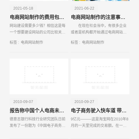
2021-05-18
2021-06-22
电商网站制作的费用包括哪些方面
电商网站制作的注意事项有哪些
网站建设需要多少钱？相信这是每
在现在社会当中，有很多企业
一个想要建设网站的公司比较关注
或者是机构都开始通过电商网站的
的问题。但是网站建设的风格不
方式来进行电子商务活动，通过电
标签 :
电商网站制作
标签 :
电商网站制作
同，功能不同，所以它的价格也会
商网站制作不仅能够给用户带来更
存在很大的差别。但是不管怎样的
高的自由度
请输入您的公司名称
名字
网站，其费用主要涵盖在
2010-09-07
2010-09-27
报告称中国个人电商未来5年复合年增长率42%
电子商务驶入快车道 带来中国经济积极裂变
德意志银行科技行业研究团队日前
9亿元———这是淘宝网在2010年8
发布了一份题为《中国电子商务：
月的一天里完成的交易额。在一分
物流为王》的研究报告，报告显
钟之内，淘宝网上至少可以卖出969
示：中国个人电子商务消费预计将
件服装、203双鞋、164件饰品。电