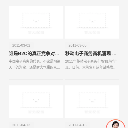
于2014年达到人民币1 5万亿元。德
子商务（电商频道）仿佛带有与生
电话
微信号
意志银行预计个人消费
俱来的魔力，可以在
2011-03-02
2011-03-05
谁是B2C的真正竞争对手？
移动电子商务商机涌现 电商寄望二次突破
中国电子商务的代表，不论是淘遍
2011年移动电子商务市场“红海”毕
天下的淘宝、还是财大气粗的京东
现。日前，大淘宝开放年战略发布
商城;不论是电商老人的当当网，还
会上，无线淘宝开放平台被正式宣
是被亚马逊并购的卓越;不论是网上
布推出，在这之前，包括凡客、当
超市的1号店，还是线上创意百货的
当网、京东商城等在内的电子商务
趣玩网，它们都影
企业都纷纷启动了自
2011-04-13
2011-04-13