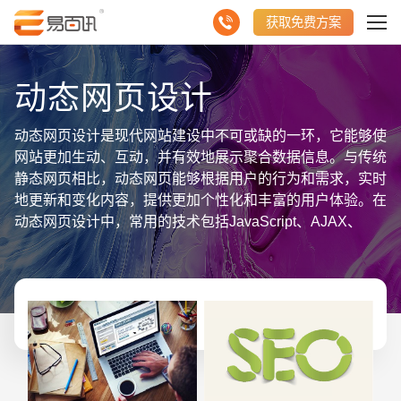
获取免费方案
动态网页设计
动态网页设计是现代网站建设中不可或缺的一环，它能够使
网站更加生动、互动，并有效地展示聚合数据信息。与传统
静态网页相比，动态网页能够根据用户的行为和需求，实时
地更新和变化内容，提供更加个性化和丰富的用户体验。在
动态网页设计中，常用的技术包括JavaScript、AJAX、
PHP等，它们能够实现页面的局部刷新、数据交互和动态
内容生成。通过这些技术，网站可以展示实时的聚合数据信
息，如新闻更新、用户评论、产品推荐等，使网站内容更加
鲜活和有吸引力。同时，动态网页设计也要注重页面的加载
速度和响应性能，以确保用户能够流畅地浏览和交互。综上
所述，动态网页设计是提升网站用户体验和展示聚合数据信
息的重要手段，对于现代网站的发展具有重要意义。