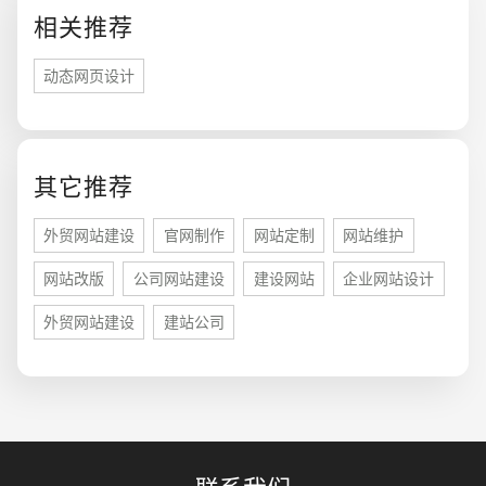
相关推荐
动态网页设计
其它推荐
您的预算
1万-3万
3万-5万
5万-8万
外贸网站建设
官网制作
网站定制
网站维护
网站改版
公司网站建设
建设网站
企业网站设计
外贸网站建设
建站公司
招标项目