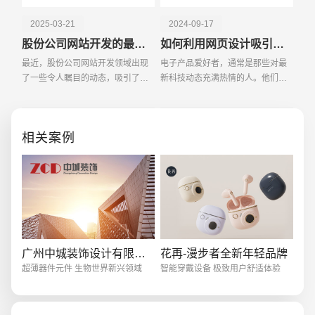
2025-03-21
2024-09-17
股份公司网站开发的最新动态
如何利用网页设计吸引更多电子产品爱好者
最近，股份公司网站开发领域出现
电子产品爱好者，通常是那些对最
了一些令人瞩目的动态，吸引了众
新科技动态充满热情的人。他们不
创意品牌型网站
·
标准企业官网建设
·
外贸网
多行业专家和企业的关注。随着数
仅关注产品的性能和功能，还对产
字化转型的加速，各大公司纷纷意
品的设计和用户体验有着极高的要
识到，拥有...
求。网站的...
相关案例
电商及系统平台开发
·
微信小程序开发
·
年度
广州中城装饰设计有限公司
花再-漫步者全新年轻品牌
超薄器件元件 生物世界新兴领域
智能穿戴设备 极致用户舒适体验