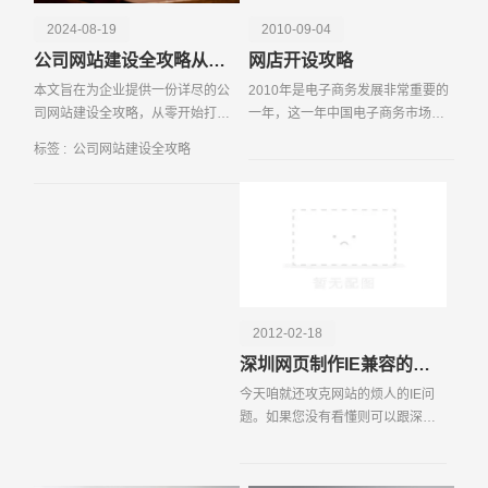
站的SEO优化是提升搜索引擎排名的重要手段，通过关键
2024-08-19
2010-09-04
词布局、网站结构优化、内容更新等方式，可以提高网站的
公司网站建设全攻略从零开始打造专业平台
网店开设攻略
可见性和流量。移动端的适配也是现代网站建设不可忽略的
本文旨在为企业提供一份详尽的公
2010年是电子商务发展非常重要的
一部分，随着移动互联网的普及，响应式设计能够确保网站
司网站建设全攻略，从零开始打造
一年，这一年中国电子商务市场交
在各种设备上都能有良好的展示效果。数据分析和监控是网
一个专业的在线平台。全文将从六
易额将过4万亿，这一年中国网民数
站运营的重要工具，通过Google Analytics等工具，企业可
标签 :
公司网站建设全攻略
个方面进行详细阐述，包括需求分
据有可能超过4 5亿。一种新的消费
以实时监测网站的流量、用户行为、转化率等数据，从而不
析与规划、...
模式正在形成规模。网购，团购模
断优化网站的内容和功能。网站的安全性也是重中之重，定
式越来越多，淘宝，
期进行安全扫描、安装SSL证书、防止DDoS攻击等措施可
请输入您的公司名称
名字
以有效保护网站和用户的信息安全。公司网站建设全攻略涵
盖了从目标定位、域名选择、设计布局、内容管理、SEO
优化、移动端适配、数据分析到安全保障的各个环节，只有
全面考虑和精心策划，才能打造一个高效、专业、安全的企
2012-02-18
业网站，从而在激烈的市场竞争中脱颖而出。
深圳网页制作IE兼容的的全面攻略
今天咱就还攻克网站的烦人的IE问
题。如果您没有看懂则可以跟深圳
网络公司小陆联系：0755-
829685061, FF下给 div 设置
padding 后会导致 width 和 height