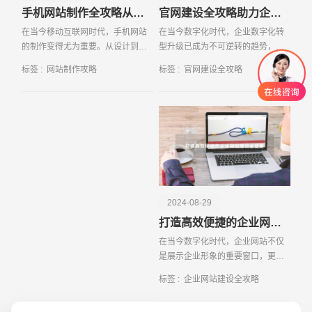
手机网站制作全攻略从设计到上线的详细指南
官网建设全攻略助力企业数字化转型升级
在当今移动互联网时代，手机网站
在当今数字化时代，企业数字化转
的制作变得尤为重要。从设计到上
型升级已成为不可逆转的趋势，而
线，一个成功的手机网站需要经过
官网建设作为企业数字化转型的一
标签 :
网站制作攻略
标签 :
官网建设全攻略
多个步骤和环节的精心打磨。本文
项重要举措，起到了至关重要的作
将从需求分...
用。本文将...
2024-08-29
打造高效便捷的企业网站建设全攻略
创意品牌型网站
·
标准企业官网建设
·
外贸网
在当今数字化时代，企业网站不仅
是展示企业形象的重要窗口，更是
与客户进行互动、提升品牌知名度
标签 :
企业网站建设全攻略
的重要平台。一个高效便捷的企业
网站不仅能...