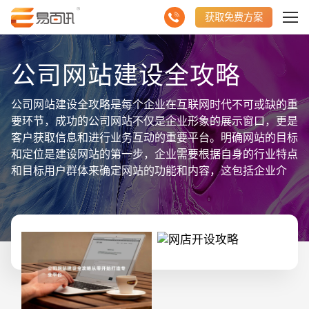
获取免费方案
公司网站建设全攻略
公司网站建设全攻略是每个企业在互联网时代不可或缺的重
要环节，成功的公司网站不仅是企业形象的展示窗口，更是
客户获取信息和进行业务互动的重要平台。明确网站的目标
和定位是建设网站的第一步，企业需要根据自身的行业特点
和目标用户群体来确定网站的功能和内容，这包括企业介
绍、产品展示、客户服务、新闻动态等模块。接下来，域名
的选择和注册至关重要，域名要简短易记，最好能体现企业
的品牌和业务特点。网站的设计和布局也是关键，视觉效果
和用户体验直接影响到访客的停留时间和转化率，简洁大方
的设计风格、合理的色彩搭配和清晰的导航结构能够提升用
户的满意度。内容管理系统（CMS）的选择也是不容忽视
的环节，优秀的CMS可以帮助企业高效地管理和更新网站
内容，常见的CMS有WordPress、Joomla、Drupal等。网