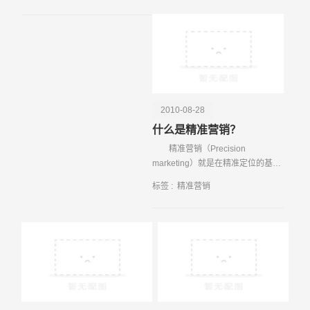
客户，那么，如何网站建设效果会
之中有许多企业是跟风为了赶潮流
更好，网站建设的基本知
做作秀罢了，这是我们
2010-08-28
什么是精准营销？
电话
微信号
精准营销（Precision
marketing）就是在精准定位的基础
上，依托现代信息技术手段建立个
标签 :
精准营销
性化的顾客沟通服务体系，实现企
业可度量的低成