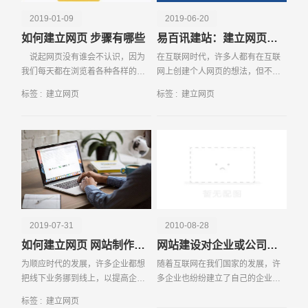
2019-01-09
2019-06-20
如何建立网页 步骤有哪些
易百讯建站：建立网页的注意事项
说起网页没有谁会不认识，因为
在互联网时代，许多人都有在互联
我们每天都在浏览着各种各样的网
网上创建个人网页的想法，但不是
页，但是有没有想过建立一个属于
每个人都能完成网站建设，毕竟需
标签 :
建立网页
标签 :
建立网页
自己的网页呢？实际上网页的制作
要涉及到涉及、编程、优化等等，
并没有我们想象中这么难，只要能
对很多人来说很难。然而，随着建
够熟悉制作流程和准备
站技术的进步，特别是
请输入您的公司名称
名字
2019-07-31
2010-08-28
如何建立网页 网站制作流程有哪些
网站建设对企业或公司的作用有什么
为顺应时代的发展，许多企业都想
随着互联网在我们国家的发展，许
把线下业务挪到线上，以提高企业
多企业也纷纷建立了自己的企业网
的业务能力，甚至还进行网站建
站，当然现在也有不少的企业也还
标签 :
建立网页
设。为了很好的来发展企业的潜在
没有自己的企业还有在这已建网站