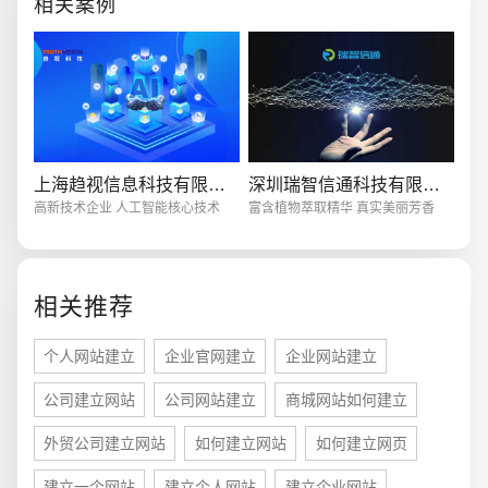
相关案例
以更好的展示
创意品牌型网站
·
标准企业官网建设
·
外贸网
上海趋视信息科技有限公司
深圳瑞智信通科技有限公司
高新技术企业 人工智能核心技术
富含植物萃取精华 真实美丽芳香
电商及系统平台开发
·
微信小程序开发
·
年度
相关推荐
个人网站建立
企业官网建立
企业网站建立
公司建立网站
公司网站建立
商城网站如何建立
外贸公司建立网站
如何建立网站
如何建立网页
建立一个网站
建立个人网站
建立企业网站