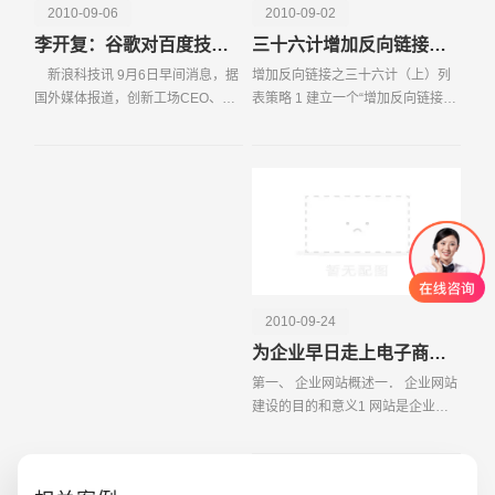
2010-09-06
2010-09-02
李开复：谷歌对百度技术优势已经减弱
三十六计增加反向链接（上）
新浪科技讯 9月6日早间消息，据
增加反向链接之三十六计（上）列
国外媒体报道，创新工场CEO、谷
表策略 1 建立一个“增加反向链接之
歌前大中华区总裁李开复称，谷歌
三十六计”。这样的文章经常会成为
相对于百度的技术优势已经减弱。
权威文件而被大量引用，引用者会
除非跨国公司在中国建立更敏捷、
链接向这样的文章。 2 写一篇“帮你
更灵活的当地业务，
×××
2010-09-24
为企业早日走上电子商务之企业网站建设
第一、 企业网站概述一． 企业网站
建设的目的和意义1 网站是企业的
"商标 "，在高度信息化的社会里，
建立有自己特色的企业网站是企业
直接的宣传手段，通过企业网站可