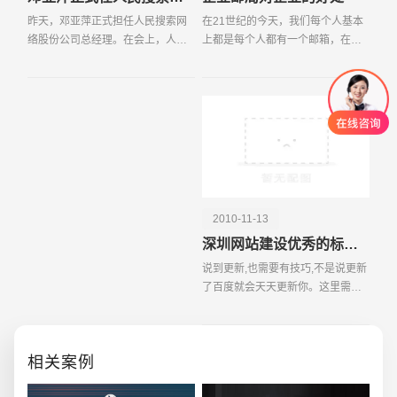
昨天，邓亚萍正式担任人民搜索网
在21世纪的今天，我们每个人基本
络股份公司总经理。在会上，人民
上都是每个人都有一个邮箱，在国
日报社领导介绍了聘请邓亚萍的原
内我们有163、新浪、雅虎邮箱等，
因及她的个人情况。就任后，邓亚
然而为什么我们在诸多的企业里面
萍将全面参与人民搜索的日常管
还需要建立自己的企业邮局呢，这
理，全方位推动各项工作
个今天就宇宸来与大
2010-11-13
深圳网站建设优秀的标准是什么？
说到更新,也需要有技巧,不是说更新
了百度就会天天更新你。这里需要
创意品牌型网站
·
标准企业官网建设
·
外贸网
注意几点: 1 更新要控制频率,一
般的个人站,首页只要更新2-5篇新的
内容就足够了,不要今天更新很多,明
相关案例
天更新很