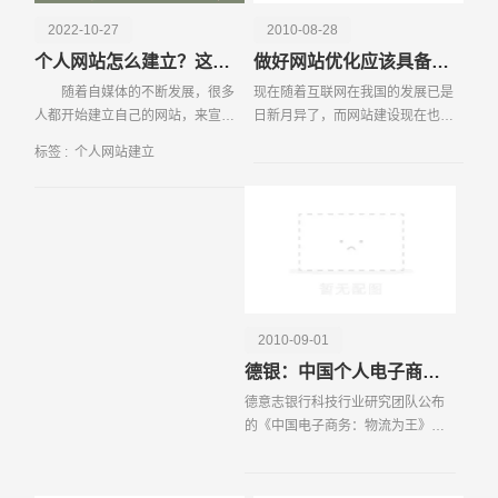
2022-10-27
2010-08-28
个人网站怎么建立？这三大技巧一定要知道！
做好网站优化应该具备的知识和技巧
随着自媒体的不断发展，很多
现在随着互联网在我国的发展已是
人都开始建立自己的网站，来宣传
日新月异了，而网站建设现在也成
自己的项目或者产品以及理念，那
为成了诸多企业以及个人的一个热
标签 :
个人网站建立
么，有很多自身并不具备专业网站
门话题，每个人都想把自己的商品
建设技术的
通过网络让更多的人知道，让自己
的品牌通过网络的形式
请输入您的公司名称
名字
2010-09-01
德银：中国个人电子商务消费有望年增42%
德意志银行科技行业研究团队公布
的《中国电子商务：物流为王》报
告指出，中国个人电子商务消费预
计在未来五年的年增长率将达
42%，市场总规模于2014年将达1