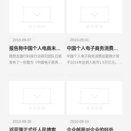
523万亿元，占国内零售总额
电话
微信号
2010-09-07
2010-09-01
报告称中国个人电商未来5年复合年增长率42%
中国个人电子商务消费五年内将达1.5万亿元
德意志银行科技行业研究团队日前
中国个人电子商务消费总额预计将
发布了一份题为《中国电子商务：
于2014年达到人民币1 5万亿元。
物流为王》的研究报告，报告显
德意志银行预计，个人消费电子商
示：中国个人电子商务消费预计将
务市场，包括“企业对个人”（B2C）
于2014年达到人民币1 5万亿元。德
以及“个人对个人”（C2C）市场，在
意志银行预计个人消费
未来五年的复
2010-09-26
2010-09-24
邓亚萍正式任人民搜索总经理 获29部门领导赞同
企业邮局对企业的好处