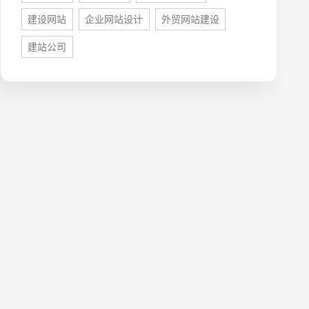
建设网站
企业网站设计
外贸网站建设
建站公司
牌型网站
·
标准企业官网建设
·
外贸网站设计
·
系统平台开发
·
微信小程序开发
·
年度运维服务