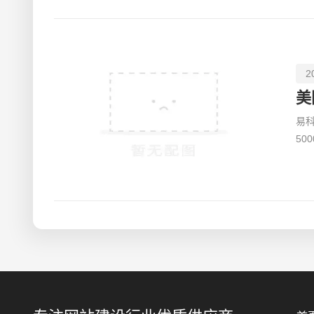
2
易
5
国