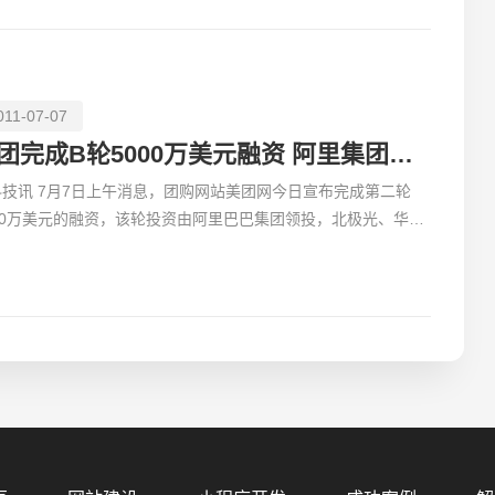
011-07-07
美团完成B轮5000万美元融资 阿里集团领投
科技讯 7月7日上午消息，团购网站美团网今日宣布完成第二轮
000万美元的融资，该轮投资由阿里巴巴集团领投，北极光、华登
际以及首轮融资方红杉资本跟投，资金已经全部到账。刚刚
您的