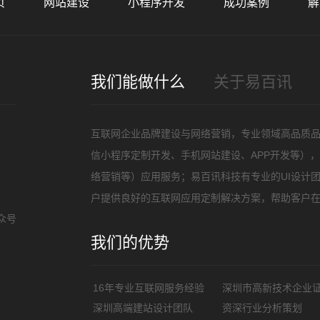
页
网站建设
小程序开发
成功案例
解
招
我们能做什么
关于易百讯
互联网企业品牌建设与网络营销，专业领域高品质
信小程序定制开发、手机网站建设、APP开发等）
络营销等）应用服务；易百讯科技有专业的UI设计
户提供良好的互联网应用定制解决方案，帮助客户
众号
我们的优势
16年专业互联网服务经验
深圳市高新技术企业
深圳高端建站设计团队
资深行业分析策划