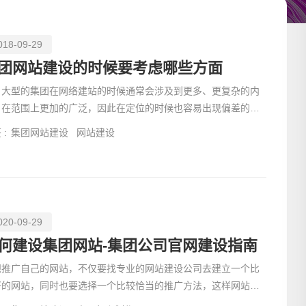
018-09-29
团网站建设的时候要考虑哪些方面
型的集团在网络建站的时候通常会涉及到更多、更复杂的内
，在范围上更加的广泛，因此在定位的时候也容易出现偏差的情
，因此集团网
 :
集团网站建设
网站建设
020-09-29
请输入
何建设集团网站-集团公司官网建设指南
想推广自己的网站，不仅要找专业的网站建设公司去建立一个比
好的网站，同时也要选择一个比较恰当的推广方法，这样网站才
有一定的流量，网站有了流量，那么网站的营销人员才能够