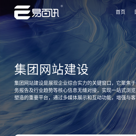
首页
让企业品牌价值更进一步
让企业品牌价值更进一步
让企业品牌价值更进一步
让企业品牌价值更进一步
让企业品牌价值更进一步
专注网站建设行业优质供应商
专注网站建设行业优质供应商
专注网站建设行业优质供应商
专注网站建设行业优质供应商
专注网站建设行业优质供应商
集团网站建设
集团网站建设是展现企业综合实力的关键窗口，它聚焦于
务报告及行业趋势等核心信息无缝对接，实现一站式浏览
塑造的重要平台，通过多媒体展示和互动功能，增强与客