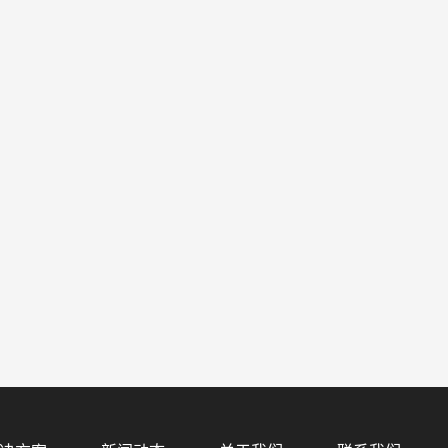
预算
1万-3万
3万-5万
5万-8万
8万以上