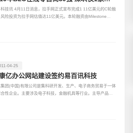
科技讯 4月11日消息，拉手网正式宣布完成1 11亿美元的C轮融
风险投资为拉手网估值达11亿美元。本轮融资由Milestone
pital（麦顿投资）、Richemont （历峰集团）旗下的Rei
011-04-25
康亿办公网站建设签约易百讯科技
亿集团(中国)有限公司是集科研开发、生产、电子商务贸易于一体
综合性企业。主要涉及电子科技，金融机具等行业。主导产品有
国货币点钞机、捆钞机，办公用品及有关高科技的金融