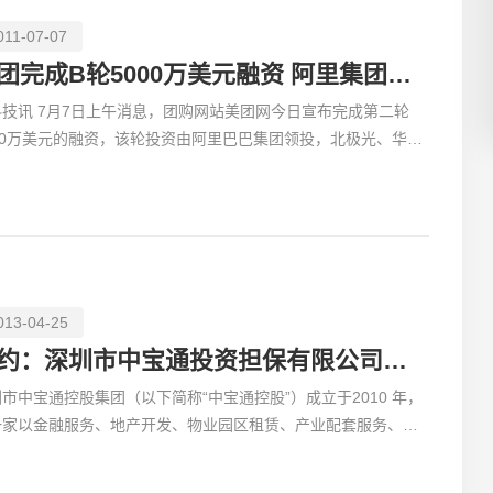
011-07-07
美团完成B轮5000万美元融资 阿里集团领投
科技讯 7月7日上午消息，团购网站美团网今日宣布完成第二轮
创意品
000万美元的融资，该轮投资由阿里巴巴集团领投，北极光、华登
际以及首轮融资方红杉资本跟投，资金已经全部到账。刚刚
013-04-25
电商及
签约：深圳市中宝通投资担保有限公司网站二
市中宝通控股集团（以下简称“中宝通控股”）成立于2010 年，
一家以金融服务、地产开发、物业园区租赁、产业配套服务、投
管理为核心产业的综合性控股集团。目前旗下拥有深