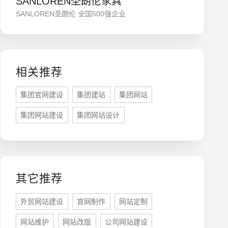
SANLOREN圣朗伦家具
SANLOREN圣朗伦 全国500强企业
相关推荐
集团官网建设
集团建站
集团网站
集团网站建设
集团网站设计
座机
0755-8296850
手机
其它推荐
133 1698 969
外贸网站建设
官网制作
网站定制
网站维护
网站改版
公司网站建设