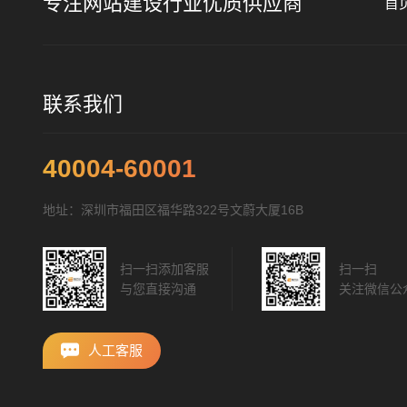
专注网站建设行业优质供应商
首
联系我们
40004-60001
地址：深圳市福田区福华路322号文蔚大厦16B
扫一扫添加客服
扫一扫
与您直接沟通
关注微信公
人工客服