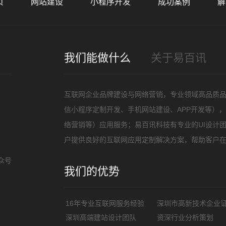
页
网站建设
小程序开发
成功案例
解
招
我们能做什么
关于易百讯
互联网企业品牌建设与网络营销，专业领域高品质
信小程序定制开发、手机网站建设、APP开发等）
络营销等）应用服务；易百讯科技有专业的UI设计
户提供良好的互联网应用定制解决方案，帮助客户
众号
我们的优势
16年专业互联网服务经验
深圳市高新技术企业
深圳高端建站设计团队
资深行业分析策划