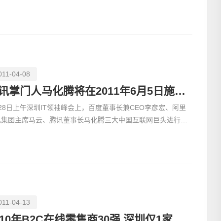
集团的投资。目前搜狗是中文第三大搜索引擎，仅排在百度
011-04-08
腾讯掌门人马化腾将在2011年6月5日施行相关的时间表
28日上午深圳IT领袖峰会上，百度董事长兼CEO李彦宏、阿里
巴集团主席马云、腾讯董事长马化腾三大中国互联网巨头进行了
电话
场巅峰对话，李彦宏在对话中表示，中国的互联网产业还是非
011-04-13
2010年B2C在线零售商30强 深圳仅1家网站上榜