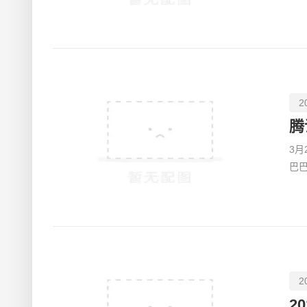
巴
2
3月
巴
一
2