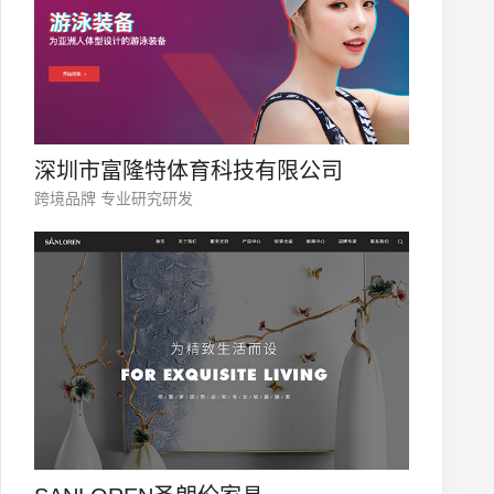
深圳市富隆特体育科技有限公司
跨境品牌 专业研究研发
微信号