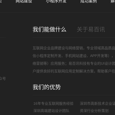
页
网站建设
小程序开发
成功案例
解
招
我们能做什么
关于易百讯
互联网企业品牌建设与网络营销，专业领域高品质
信小程序定制开发、手机网站建设、APP开发等）
络营销等）应用服务；易百讯科技有专业的UI设计
户提供良好的互联网应用定制解决方案，帮助客户
众号
我们的优势
16年专业互联网服务经验
深圳市高新技术企业
深圳高端建站设计团队
资深行业分析策划