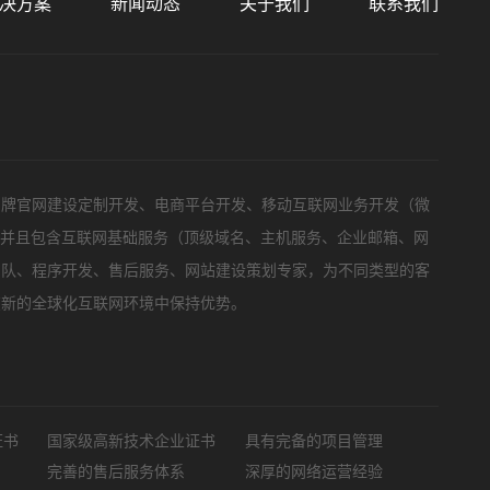
决方案
新闻动态
关于我们
联系我们
标项目
品牌官网建设定制开发、电商平台开发、移动互联网业务开发（微
，并且包含互联网基础服务（顶级域名、主机服务、企业邮箱、网
团队、程序开发、售后服务、网站建设策划专家，为不同类型的客
在新的全球化互联网环境中保持优势。
证书
国家级高新技术企业证书
具有完备的项目管理
完善的售后服务体系
深厚的网络运营经验