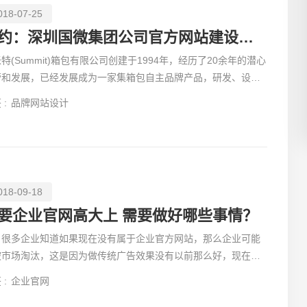
018-07-25
签约：深圳国微集团公司官方网站建设开发
特(Summit)箱包有限公司创建于1994年，经历了20余年的潜心
营和发展，已经发展成为一家集箱包自主品牌产品，研发、设
创意品
、生产及销售为一体的综合型企业，是中国箱包行业的标杆企
 :
品牌网站设计
018-09-18
电商及
要企业官网高大上 需要做好哪些事情？
多企业知道如果现在没有属于企业官方网站，那么企业可能
被市场淘汰，这是因为做传统广告效果没有以前那么好，现在大
分年轻人都是
 :
企业官网