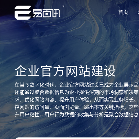
首页
让企业品牌价值更进一步
让企业品牌价值更进一步
让企业品牌价值更进一步
让企业品牌价值更进一步
让企业品牌价值更进一步
专注网站建设行业优质供应商
专注网站建设行业优质供应商
专注网站建设行业优质供应商
专注网站建设行业优质供应商
专注网站建设行业优质供应商
企业官方网站建设
在当今数字化时代，企业官方网站建设已成为企业展示品
还能通过聚合数据信息为企业提供深刻的市场洞察和决策
求、优化网站内容、提升用户体验，从而实现业务增长。
控网站的访问量、页面浏览量、跳出率等关键指标。这些
升用户粘性。用户行为数据的收集与分析是聚合数据信息
和需求，进而针对性地调整营销策略和内容推送，提高用
况。通过对比分析不同渠道的数据表现，企业可以优化资
响应市场变化，不断改进产品和服务。聚合数据信息还可