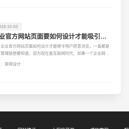
018-10-03
企业官方网站页面要如何设计才能吸引用户
业官方网站页面如何设计才能够令用户愿意浏览，一直都是
业管理层想要知道，因为现在是互联网时代，如果一个企业网站
够吸引用户，
 :
官网设计
您的