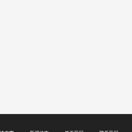
预算
1万-3万
3万-5万
5万-8万
8万以上