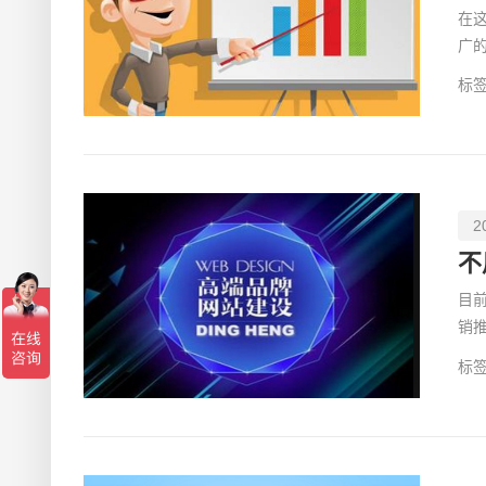
在
广
过
标签
2
不
目
销
然
标签