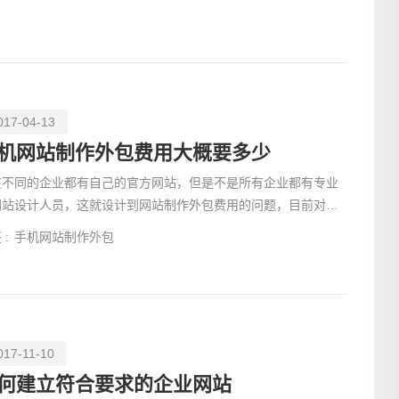
括网站策划、网页设计、Flash动画制作、网站程序开发
017-04-13
机网站制作外包费用大概要多少
在不同的企业都有自己的官方网站，但是不是所有企业都有专业
网站设计人员，这就设计到网站制作外包费用的问题，目前对于
站的制作，收
电话
 :
手机网站制作外包
017-11-10
何建立符合要求的企业网站