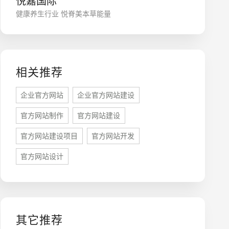
悦嘉国际
健康养生行业 悦脊美本草能量
相关推荐
企业官方网站
企业官方网站建设
官方网站制作
官方网站建设
座机
0755-8296850
官方网站建设项目
官方网站开发
官方网站设计
手机
133 1698 969
其它推荐