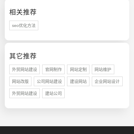
相关推荐
创意品牌型网站
·
标准企业官网建设
·
外贸网
seo优化方法
电商及系统平台开发
·
微信小程序开发
·
年度
其它推荐
外贸网站建设
官网制作
网站定制
网站维护
网站改版
公司网站建设
建设网站
企业网站设计
外贸网站建设
建站公司
您的预算
1万-3万
3万-5万
5万-8万