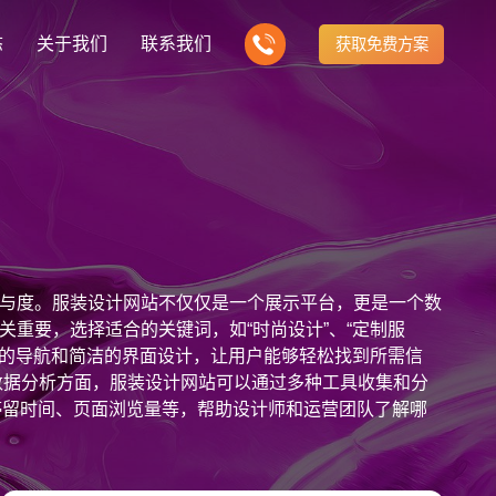
态
关于我们
联系我们
获取免费方案
企业营销型网站建设
我们的产品
营销推广转化获客网站
商城网站
新闻
方式
行业门户网站
建站知识
公司团队
多样化产品总有一个满足你的需求
电子商务化运营
any news
付款方式方便快捷
行业门户网站平台开发
Website building knowledge
我们的团队协作精神
网站建设定制改版
与度。服装设计网站不仅仅是一个展示平台，更是一个数
网站建设解决方
政府网站建设解决方案
定制化网站建设改版方案
重要，选择适合的关键词，如“时尚设计”、“定制服
观的导航和简洁的界面设计，让用户能够轻松找到所需信
品牌官网
设计
企业营销网站
网站观点
数据分析方面，服装设计网站可以通过多种工具收集和分
品牌型网站建设
te Design
营销型网站建力企业公信力
Website viewpoint
站建设解决方案
外贸网站建设解决方案
、用户停留时间、页面浏览量等，帮助设计师和运营团队了解哪
手机微信网站建设
求，进而调整产品和内容策略。网站还可以通过用户反馈
移动手机互联网站开发
服装网站还需要定期更新内容，发布与时尚设计相关的博
建设解决方案
企业网站建设解决方案
擎排名。利用长尾关键词策略，针对具体的用户需求进行