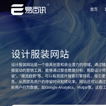
首页
让企业品牌价值更进一步
让企业品牌价值更进一步
让企业品牌价值更进一步
让企业品牌价值更进一步
让企业品牌价值更进一步
专注网站建设行业优质供应商
专注网站建设行业优质供应商
专注网站建设行业优质供应商
专注网站建设行业优质供应商
专注网站建设行业优质供应商
设计服装网站
设计服装网站是一个极具创意和商业潜力的领域，通过精
据驱动的营销工具，能够通过聚合数据分析，帮助设计师
装”、“潮流趋势”等，可以有效提升搜索引擎排名，吸
息，从而提高用户的停留时间和转化率。网站还可以通过
析用户行为数据，如Google Analytics、Ho
些页面和产品最受欢迎，从而进行有针对性的优化。通过
和评论系统，收集用户对设计和产品的意见和建议，进一
客文章、新闻和案例分析等。通过高质量的内容，吸引用