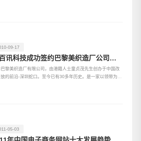
。电子商务（电商频道）仿佛带有与生俱来的魔力，可以在
010-09-17
易百讯科技成功签约巴黎美织造厂公司网站建设项目
口巴黎美织造厂有限公司，由港籍人士童贞茂先生创办于中国改
开放的前沿-深圳蛇口。至今已有30多年历史。是一家以领带为主
电话
、时尚服装系列为配套，集设计、开发、生产、销售于一
011-05-03
011年中国电子商务网站十大发展趋势