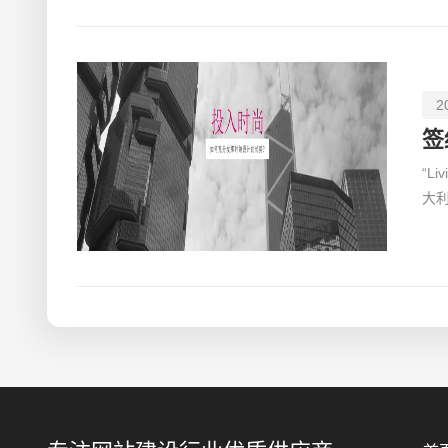
2
签
“L
大
新