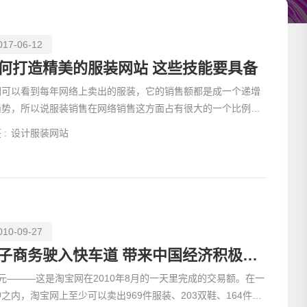
可以通过电子邮件营销和定期活动，保持与用户的长期互动，增
，不断提升用户体验和参与度。通过综合运用SEO、数据分析
017-06-12
何打造精美的服装网站 这些技能要具备
们可以看到每年网络上卖出的服装，它的销售额都是成一个递增
趋势，所以说服装销售在网络销售这方面占有很大的一个比例，
些公司就想通
 :
设计服装网站
010-09-27
请输入
电子商务驶入快车道 带来中国经济积极裂变
元———这是淘宝网在2010年8月的一天里完成的交易额。在一
之内，淘宝网上至少可以卖出969件服装、203双鞋、164件饰