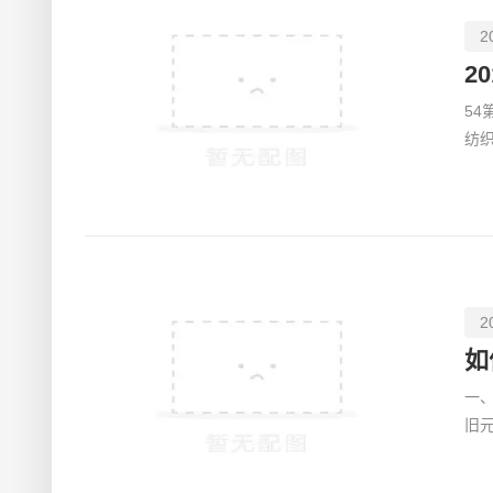
2
2
54
纺织
百讯
2
如
一
旧
入