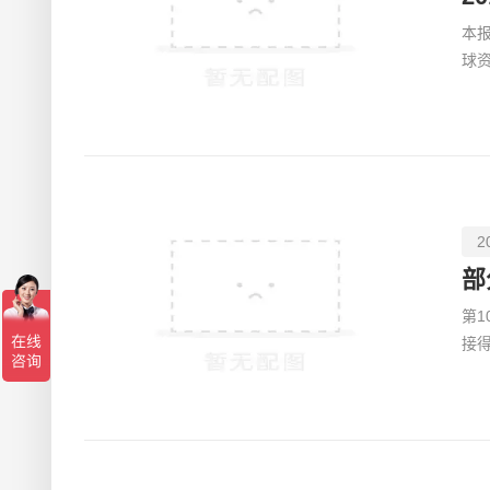
本
球
铁
2
部
第
接
说