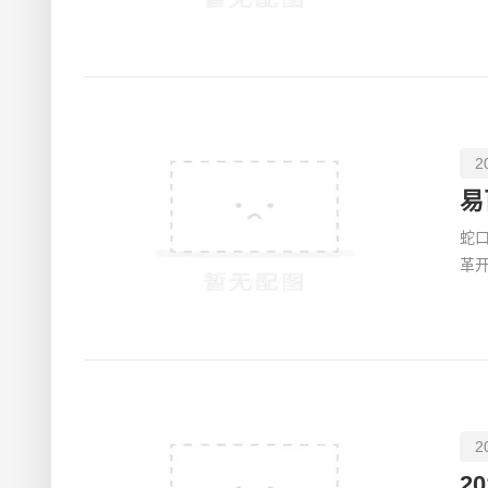
品
2
蛇
革
导
2
2