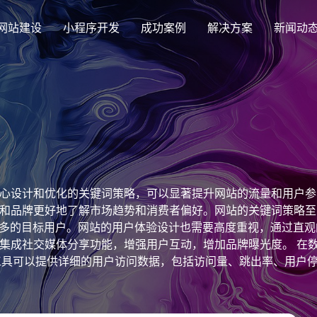
网站建设
小程序开发
成功案例
解决方案
新闻动
创意品牌型网站建设
解决方案
企业品牌高端网站设计
集团上市网站
最新签约
公司介绍
购物
公司
汇款
定制化视觉设计与互动策划方案
集团大企上市公司
Latest signing
致力于互联网品牌建设
实现
Comp
多种
响应式网站建设
心设计和优化的关键词策略，可以显著提升网站的流量和用户参
芯片半导体网站建设解决方
新能源行业
适应各个终端设备网站
和品牌更好地了解市场趋势和消费者偏好。网站的关键词策略至关
案
案
引更多的目标用户。网站的用户体验设计也需要高度重视，通过直
外贸出口网站
行业新闻
发展历程
企业
网站
集成社交媒体分享功能，增强用户互动，增加品牌曝光度。 在
外贸进出口网站开发
Industry information
一路走来感谢您的陪伴
创意
Websi
购物商城网站建设解决方案
品牌形象网
tjar等。这些工具可以提供详细的用户访问数据，包括访问量、跳出率
购物商城系统开发
分析用户的搜索关键词和浏览路径，可以发现用户的兴趣点和需
零售在线电子商务网站
步优化产品设计和用户体验。 为了提升网站的SEO效果，设计
门户网站建设解决方案
营销型网站
户持续访问，并获得更多的外部链接，提升网站的权重和搜索引