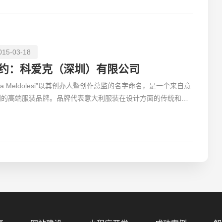
015-03-18
约：科爱克（深圳）有限公司
ivia Meldolesi”以其创办人暨创作总监的名字命名，是一个来自意
利的高端服装品牌。品牌代表意大利服装在设计方面的传统和创
，采用来自意大利的高级面料和手绘印花技术。此外
您的