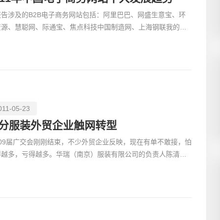
报告涉及的B2B电子商务网站包括：阿里巴巴、网盛生意宝、环
资源、慧聪网、际通宝、焦点科技中国制造网、上海钢联我的钢
网、环球市场、金银岛、敦煌网、中国化工网、中国服装网
011-05-23
分服装外贸企业触网转型
109届广交会刚刚结束，不少外贸企业反映，现在有单不敢接，怕
得越多，亏得越多。华瑞（南京）服装有限公司的负责人陈清林
，公司做外贸已经20年了，近一年压力特别大。目前棉纱