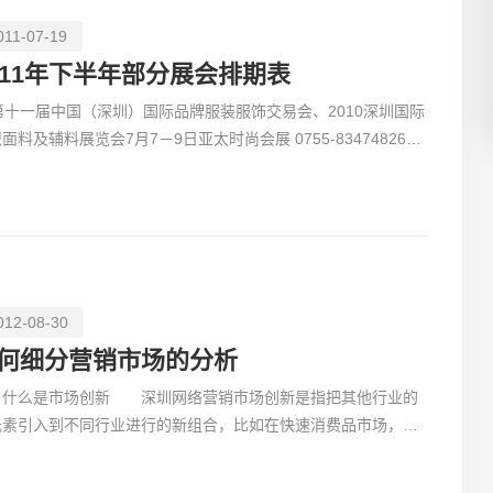
011-07-19
011年下半年部分展会排期表
第十一届中国（深圳）国际品牌服装服饰交易会、2010深圳国际
创意品
面料及辅料展览会7月7－9日亚太时尚会展 0755-83474826易
科技提供网络支持：15899750516552011深圳国际便携产
012-08-30
电商及
何细分营销市场的分析
、什么是市场创新 深圳网络营销市场创新是指把其他行业的
元素引入到不同行业进行的新组合，比如在快速消费品市场，引
服装市场男女之分的细分规则，比如饮料他和她，还有牙膏