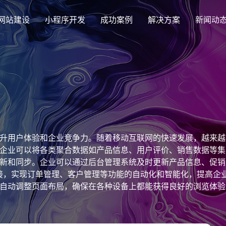
网站建设
小程序开发
成功案例
解决方案
新闻动
创意品牌型网站建设
解决方案
企业品牌高端网站设计
集团上市网站
最新签约
公司介绍
购物
公司
汇款
定制化视觉设计与互动策划方案
集团大企上市公司
Latest signing
致力于互联网品牌建设
实现
Comp
多种
响应式网站建设
升用户体验和企业竞争力。随着移动互联网的快速发展，越来越
芯片半导体网站建设解决方
新能源行业
适应各个终端设备网站
企业可以将各类聚合数据如产品信息、用户评价、销售数据等集
案
案
新和同步。企业可以通过后台管理系统及时更新产品信息、促销
外贸出口网站
行业新闻
发展历程
企业
网站
对接，实现订单管理、客户管理等功能的自动化和智能化，提高企
外贸进出口网站开发
Industry information
一路走来感谢您的陪伴
创意
Websi
购物商城网站建设解决方案
品牌形象网
自动调整页面布局，确保在各种设备上都能获得良好的浏览体验
购物商城系统开发
升用户满意度。手机网站建设具有较高的灵活性和扩展性。企业
零售在线电子商务网站
三方应用进行无缝对接，如支付平台、物流系统等，提升用户的
门户网站建设解决方案
营销型网站
实时更新和同步，提升企业运营效率和用户满意度。通过手机网