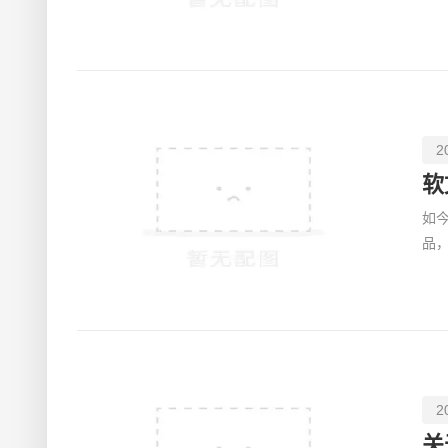
络
2
软
如
品
作
2
关