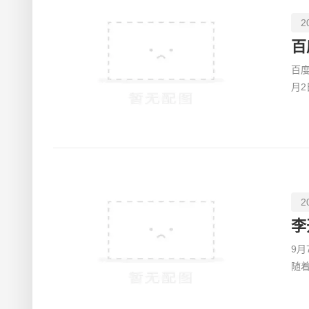
2
百
月
动
2
9
随
目前