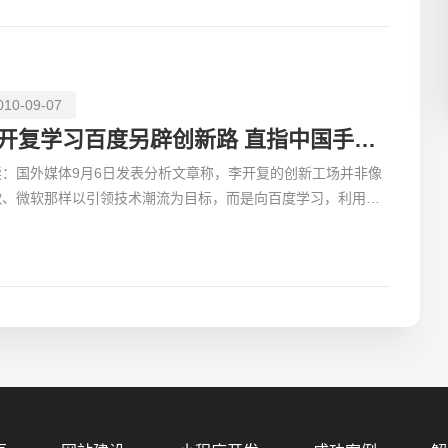
010-09-07
李开复学习百度另辟创新路 直指中国手机用户
读：国外媒体9月6日发表分析文章称，李开复的创新工场并非像
歌、微软那样以引领技术潮流为目标，而是向百度学习，利用现
技术开发更适合中国用户的产品。
您的