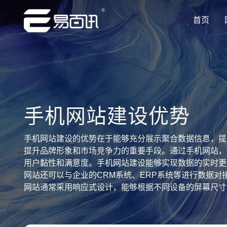
首页
让企业品牌价值更进一步
让企业品牌价值更进一步
让企业品牌价值更进一步
让企业品牌价值更进一步
让企业品牌价值更进一步
专注网站建设行业优质供应商
专注网站建设行业优质供应商
专注网站建设行业优质供应商
专注网站建设行业优质供应商
专注网站建设行业优质供应商
手机网站建设优势
手机网站建设的优势在于能够充分展示聚合数据信息，提
提升品牌形象和市场竞争力的重要手段。通过手机网站，
用户黏性和满意度。手机网站建设能够实现数据的实时更
网站还可以与企业的CRM系统、ERP系统等进行数据
网站通常采用响应式设计，能够根据不同设备的屏幕尺寸
导航、社交分享等，方便用户与企业进行互动和交流，提
能，保持网站的活力和吸引力。手机网站还可以与各类第
据信息，提升用户体验和企业竞争力，还能够实现数据的