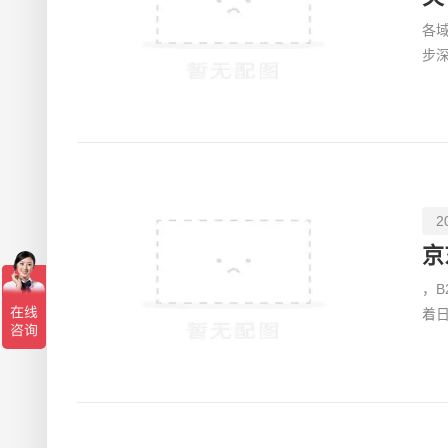
各域名
步
【2
2
京
，
着
订