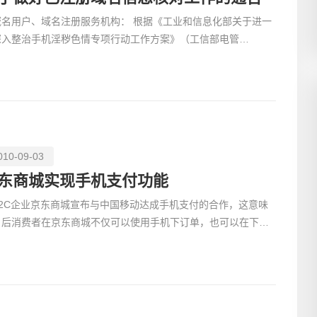
用户、域名注册服务机构： 根据《工业和信息化部关于进一
深入整治手机淫秽色情专项行动工作方案》（工信部电管
009】672号）文件要求，自2010年1月“严格落实域名注册申
010-09-03
东商城实现手机支付功能
B2C企业京东商城宣布与中国移动达成手机支付的合作，这意味
日后消费者在京东商城不仅可以使用手机下订单，也可以在下完
单选择支付方式时，直接选择“手机支付”，完成手机购物