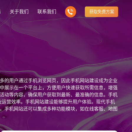
态
关于我们
联系我们
获取免费方案
企业营销型网站建设
我们的产品
营销推广转化获客网站
商城网站
新闻
方式
行业门户网站
建站知识
公司团队
多样化产品总有一个满足你的需求
电子商务化运营
any news
付款方式方便快捷
行业门户网站平台开发
Website building knowledge
我们的团队协作精神
网站建设定制改版
多的用户通过手机浏览网页，因此手机网站建设成为企业
网站建设解决方
政府网站建设解决方案
定制化网站建设改版方案
中展示在一个平台上，方便用户快速获取所需信息，增强
活动等内容，确保用户获取到最新、最准确的信息。手机
品牌官网
设计
企业营销网站
网站观点
业运营效率。手机网站建设能够提升用户体验。现代手机
品牌型网站建设
te Design
营销型网站建力企业公信力
Website viewpoint
站建设解决方案
外贸网站建设解决方案
。手机网站还可以集成多种功能模块，如在线客服、地图
手机微信网站建设
可以根据自身需求和市场变化，随时调整网站内容和功
移动手机互联网站开发
购物体验和服务质量。手机网站建设不仅能够展示聚合数
建设解决方案
企业网站建设解决方案
站，企业可以更好地与用户进行互动和交流，提升品牌形