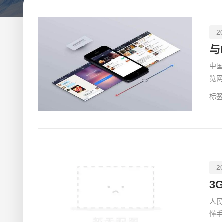
象和市场竞争力。
2
与
中
览
能
标签
2
人民
懂