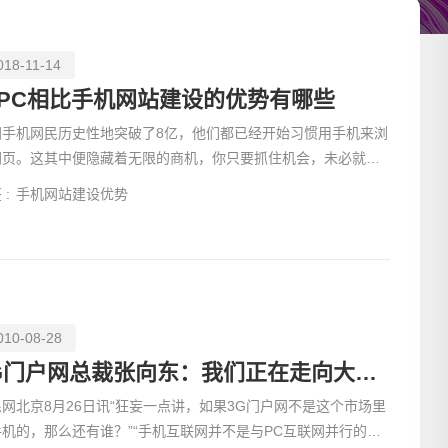
018-11-14
PC相比手机网站建设的优势有哪些
国手机网民历史性地突破了8亿，他们都已经开始习惯用手机来浏
网页。这其中便隐藏着无限的商机，你只要抓住机会，未必就不
一飞冲天。所以，不想错过移动互联网，就必须先了解一
 :
手机网站建设优势
010-08-28
请输入
3G门户网总裁张向东：我们正在走向大互联网时代
网北京8月26日讯“狂妄一点讲，如果3G门户网不是这个市场里
手机的，那么还有谁？”“手机互联网并不是与PC互联网并行的网