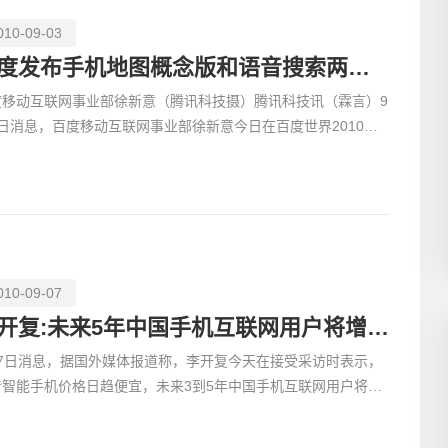
010-09-03
百度发布手机地图概念版和语音搜索两项产品
度移动互联网事业部徐新意（腾讯科技摄）腾讯科技讯（霖言）9
创意品
2日消息，百度移动互联网事业部徐新意今日在百度世界2010移
互联网论坛上透露，百度语音搜索和手机地图两项产品已经
010-09-07
电商及
李开复:未来5年中国手机互联网用户将增至8亿
月7日消息，据国外媒体报道称，李开复今天在接受采访时表示，
着智能手机价格日趋便宜，未来3到5年中国手机互联网用户将由
的约3亿增长到8亿。 联想总裁罗里·里德（Rory Read