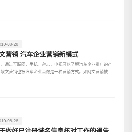
，我们正在走向大互联网时代，手机互联网是大互联网
010-08-28
文营销 汽车企业营销新模式
今，通过互联网，手机，杂志，电视可以了解汽车企业推广的产
，软文营销也被汽车企业当做是一种营销方式。如阿文营销被看
电话
为汽车营销模式的创新，它不仅让消费者能以较快的速度获
010-08-28
于做好已注册域名信息核对工作的通告