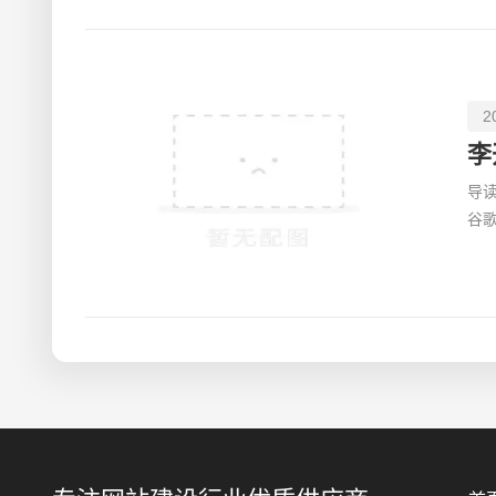
2
导
谷
有