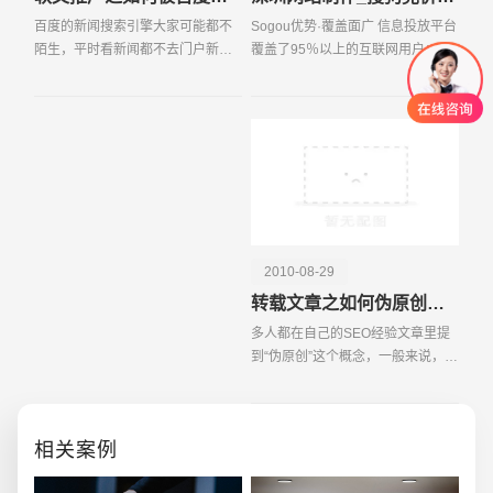
百度的新闻搜索引擎大家可能都不
Sogou优势·覆盖面广 信息投放平台
陌生，平时看新闻都不去门户新闻
覆盖了95％以上的互联网用户； 搜
频道，一般是先关注百度风云榜近
索引擎：搜狗搜索、搜狐搜索、四
有什么热门事件，然后直接去百度
川在线搜索、人民网搜索、上海热
新闻里搜索。或者特定的每天会关
线搜索…… 免费邮箱：搜狐邮箱、
注一些人物或公司的新
搜狗邮箱…
2010-08-29
转载文章之如何伪原创处理？
创意品牌型网站
·
标准企业官网建设
·
外贸网
多人都在自己的SEO经验文章里提
到“伪原创”这个概念，一般来说，无
非是改改标题之类的小技巧，但怎
么改才能让搜索引擎认为是新原创
文章，这里面可是有些门道的哦。
相关案例
今天就给大家来聊