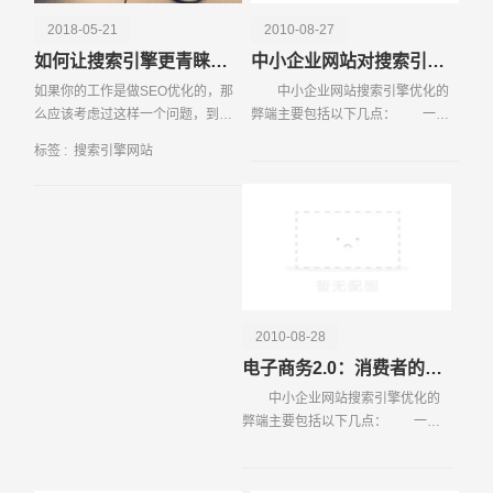
词则可能提供更容易的排名机会。通过聚合数据信息，网站
2018-05-21
2010-08-27
管理员可以找到那些既有一定搜索量又竞争度较低的关键
如何让搜索引擎更青睐你的网站
中小企业网站对搜索引擎优化存在的弊端
词，从而制定更加有效的SEO策略。关键词的点击率
如果你的工作是做SEO优化的，那
中小企业网站搜索引擎优化的
（CTR）和转化率也是关键的聚合数据。CTR反映了用户
么应该考虑过这样一个问题，到底
弊端主要包括以下几点： 一、
在搜索结果中点击某个链接的频率，而转化率则指用户在访
搜索引擎喜欢什么类型的网站？下
盲目追求美观，在页面内出现了过
问网站后完成特定目标（如购买产品或填写表单）的比例。
标签 :
搜索引擎网站
面我们就一起来了解一下。一、文
多的动画和图片 1、 很多网
高CTR和高转化率的关键词往往是最有价值的，因为它们
章内
站，因为企
不仅能带来大量的访问，还能实现实际的商业目标。通过分
析这些数据，网站管理员可以进一步优化网页内容和用户体
请输入您的公司名称
名字
验，提高整体的营销效果。关键词的地理分布和设备使用情
况也是值得关注的聚合数据信息。不同地区的用户可能对同
一关键词有不同的搜索习惯，而不同设备（如手机、平板、
电脑）也会影响用户的搜索行为。通过分析这些数据，网站
2010-08-28
管理员可以针对不同的用户群体和设备类型，制定更加精细
电子商务2.0：消费者的革命
化的优化策略，提高网站的覆盖面和用户满意度。搜索引擎
中小企业网站搜索引擎优化的
网站关键词的聚合数据信息为网站优化提供了强有力的支
弊端主要包括以下几点： 一、
持，充分利用这些数据可以显著提升网站的流量和转化率，
盲目追求美观，在页面内出现了过
实现更好的营销效果。
多的动画和图片 1、 很多网
站，因为企业网站本身的内容比较