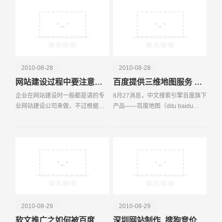
少，好多网站采取了通
电话
微信号
2010-08-28
2010-08-28
网站建设过程中要注意哪些细节问题？
百度提供三维地图服务 将平面信息立体化
企业在网站建设时一般都是请的专
8月27消息，中文搜索引擎百度旗下
业网站建设公司来做，不过根据我
产品——百度地图（ditu baidu
们深圳易百讯科技所了解的，很多
com）今年以来动作频频，继宣布
企业与网站建设公司的沟通经常存
正式对外宣布开放API（应用程序接
在很大的分歧，如果再考虑上搜索
口）后，百度地图昨晚悄然上线三
搜索引擎优化（SEO）
维地图功能。 据
2010-08-29
2010-08-29
软文推广之如何被百度新闻收录
深圳网站制作_搜狗竞价排名