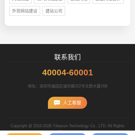
外贸网站建设
建站公司
联系我们
40004-60001
地址：深圳市福田区福华路322号文蔚大厦16B
人工客服
Copyright @ 2010-2026 Yibaixun Technology Co., LTD. All Rights
Reserved.