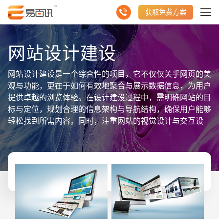
获取免费方案
网站设计建设
网站设计建设是一个综合性的项目，它不仅仅关乎网页的美
观与功能，更在于如何有效地聚合与展示数据信息，为用户
提供卓越的浏览体验。在设计建设过程中，需明确网站的目
标与定位，规划合理的信息架构与导航结构，确保用户能够
轻松找到所需内容。同时，注重网站的视觉设计与交互设
计，运用吸引人的色彩、字体与布局，打造专业且富有特色
的界面，提升用户留存率。技术实现方面，需选择合适的开
发语言与框架，确保网站的稳定性、安全性与响应速度。此
外，网站设计建设还应考虑SEO优化，提高网站在搜索引
擎中的排名，吸引更多潜在用户。综上所述，网站设计建设
是一个综合性的过程，它聚合了数据信息、用户体验、技术
实现等多个维度，旨在打造一个既美观又实用的在线平台。