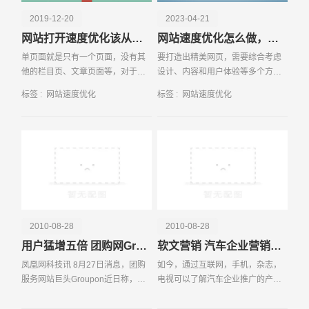
2019-12-20
2023-04-21
网站打开速度优化该从哪些方面下手
网站速度优化怎么做，常见方法分享！
单页面就是只有一个页面，没有其
要打造出精美网页，需要综合考虑
他的栏目页、文章页面等，对于单
设计、内容和用户体验等多个方
页面优化，许多刚进入这个行业的
面，下面列出了几点要做到的建
标签 :
网站速度优化
标签 :
网站速度优化
新手seo对此一无所知。事实上，单
议，帮助大家打造出更好的网页。
请输入您的公司名称
名字
页面优化技术和全网站优化有一定
的区别，那么如何对
2010-08-28
2010-08-28
用户猛增五倍 团购网Groupon超速增长
软文营销 汽车企业营销新模式
凤凰网科技讯 8月27日消息，团购
如今，通过互联网，手机，杂志，
服务网站巨头Groupon近日称，半
电视可以了解汽车企业推广的产
年来公司一直以指数级速度高速增
品，软文营销也被汽车企业当做是
长。Groupon公司预测，到今年年
一种营销方式。如阿文营销被看作