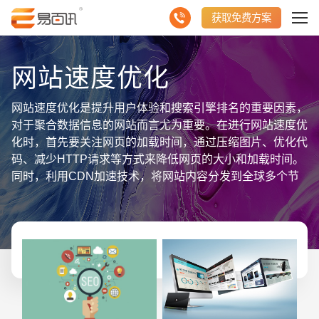
获取免费方案
网站速度优化
网站速度优化是提升用户体验和搜索引擎排名的重要因素，
对于聚合数据信息的网站而言尤为重要。在进行网站速度优
化时，首先要关注网页的加载时间，通过压缩图片、优化代
码、减少HTTP请求等方式来降低网页的大小和加载时间。
同时，利用CDN加速技术，将网站内容分发到全球多个节
点，使用户能够就近访问，进一步提高网站的访问速度。除
此之外，还需要关注服务器的响应时间和处理能力，选择高
性能的服务器和合适的主机配置，确保网站在高并发访问时
依然能够保持稳定和快速。综上所述，网站速度优化是一个
综合性的过程，需要综合考虑网页加载速度、服务器性能以
及CDN加速等多个方面，以提升用户体验和网站的整体竞
争力。