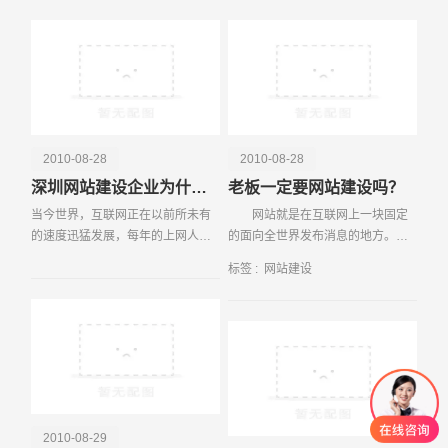
电话
微信号
底，该团购网站用户将增至2500
为汽车营销模式的创新，它不仅让
万，销售额将超过4亿美元
消费者能以较快的速度获
2010-08-28
2010-08-28
深圳网站建设企业为什么要建网站？
老板一定要网站建设吗？
当今世界，互联网正在以前所未有
网站就是在互联网上一块固定
的速度迅猛发展，每年的上网人数
的面向全世界发布消息的地方。它
也在以几何速度高速膨胀！电子商
由域名和网站空间构成。衡量一个
标签 :
网站建设
务，作为一种新型的商业模式，将
网站的性能通常从网站空间大小、
各行业的企业通过网络连接在一
网站位置、网站打开速度、网站软
起，极度的节约商务的成
件配置、网站提供服务
2010-08-29