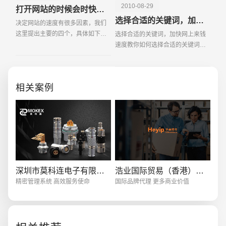
2010-08-29
打开网站的时候会时快时慢呢？
选择合适的关键词，加快网上来钱速度
决定网站的速度有很多因素，我们
这里提出主要的四个，具体如下：
选择合适的关键词，加快网上来钱
1、网络的传输质量，事实上除正常
速度教你如何选择合适的关键词，
重启外服务器是很少当机的，一年
以提高网上来钱的效率，选择良好
也难得碰上一回。但由于目前国内
关键词的10个技巧总结如下： 1、
宽带用户的急剧增长，和不断出现
在客户的角度考虑。 潜在客户在搜
创意品牌型网站
·
标准企业官网建设
·
外贸网
相关案例
的网络病毒
索你的产品时将使
电商及系统平台开发
·
微信小程序开发
·
年度
深圳市莫科连电子有限公司
浩业国际贸易（香港）有限公司
精密管理系统 高效服务使命
国际品牌代理 更多商业价值