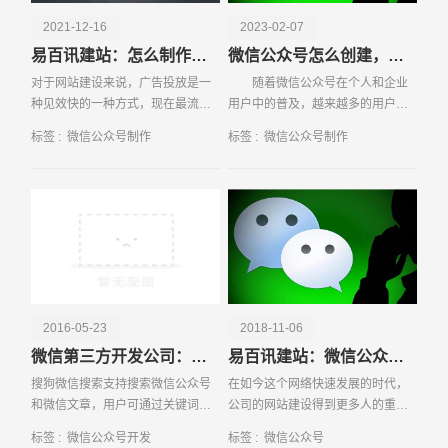
2021-12-16
2023-02-07
易百讯建站：怎么制作微信公众号
微信公众号怎么创建，需要注意什么事项
对于网站建设来说，广告投放是一
随着微信公众号在个人和企业
种见效快的一种方式，现在最流行
用户中的普及，越来越多的用户也
的广告投放方式是搜索引擎竞价广
想要创建属于自己的一个公众号。
标签 :
微信公众号制作
标签 :
微信公众号制作
告投放、网站联盟点击付费广告、
那么，微信公众号怎么创建呢？下
请输入您的公司名称
名字
自媒体平台广告投放等，其中使用
面小编就来
最广泛的就是百度竞价
2016-05-23
2018-11-06
微信第三方开发公司：微信公众号搜索排名九大规则
易百讯建站：微信公众号使用教程介绍
搜狗微信搜索支持搜索微信公众号
在如今这个网络快速发展的时代，
和微信文章，用户可通过关键词搜
公司的网站建设得到更多人的重
索相关的微信公众号，或者是微信
视，那么是不是企业网站建设好了
标签 :
微信公众号开发
标签 :
微信公众号
公众号推送的文章；那么有搜索就
以后就高枕无忧了呢？