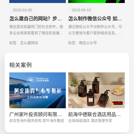
2019-03-05
2019-04-10
怎么建自己的网站？步骤有哪些？
怎么制作微信公众号 如何才能做好
微信是目前最热门的社交软件，很
通过微信公众平台制作公众号，可
多企业和商家看到了微信的发展前
以方便地为客户提供相关信息。想
景，纷纷把营销的平台搬到微信上
做公众号，但对于步骤不是很清楚
标签 :
怎么建网站
标签 :
微信公众号
来了。比如利用微信公众号、小程
的话就和我们一起来了解下怎么制
创意品牌型网站
·
标准企业官网建设
·
外贸网
序等进行营销是非常受欢迎的一种
作微信公众号？
新型营销方式。
相关案例
电商及系统平台开发
·
微信小程序开发
·
年度
广州家叶投资顾问有限公司
前海中德联合酒店用品科技有限公司
综合性海外服务机构 家叶海外集团
全球高级酒店 酒店管理专家