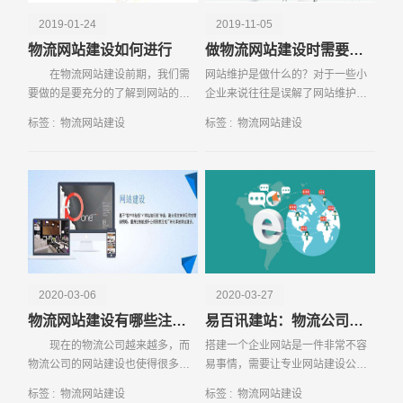
2019-01-24
2019-11-05
物流网站建设如何进行
做物流网站建设时需要注意的事项有哪些
在物流网站建设前期，我们需
网站维护是做什么的？对于一些小
要做的是要充分的了解到网站的服
企业来说往往是误解了网站维护的
务宗旨和建站的目的，这两种是非
意义，他们觉得只要安排一个人员
标签 :
物流网站建设
标签 :
物流网站建设
常重要的，下面小编就来为大家具
专职来进行网站内容的更新，每天
请输入您的公司名称
名字
体的介绍下
发发文章，让网站打的开就可以
了。实际上，网站维护的
2020-03-06
2020-03-27
物流网站建设有哪些注意事项
易百讯建站：物流公司网站怎么建设
现在的物流公司越来越多，而
搭建一个企业网站是一件非常不容
物流公司的网站建设也使得很多物
易事情，需要让专业网站建设公司
流公司找到了很好的合作伙伴，并
量身定制。网站搭建之后，为了使
电话
微信号
标签 :
物流网站建设
标签 :
物流网站建设
且还特别快速的捕捉到了商机，可
网站能够安稳运营，还需要做好网