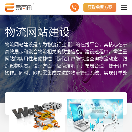
获取免费方案
物流网站建设
物流网站建设是专为物流行业设计的在线平台，其核心在于
高效展示和聚合物流相关的数据信息。建设过程中，需注重
网站的实用性与便捷性，确保用户能快速查询物流动态、跟
踪货物状态。设计方面，应简洁明了，布局合理，便于用户
操作。同时，网站需集成先进的物流管理系统，实现订单处
理、仓储管理、运输调度等功能的自动化与智能化。通过实
时更新物流信息，网站能够聚合展示货物运输的全链条数
据，为客户提供透明化的物流服务体验。此外，注重SEO
优化与移动适配，提高网站在搜索引擎中的排名，确保不同
设备上的良好访问体验。综上所述，物流网站建设是物流企
业数字化转型的重要一环，对于提升服务效率、增强客户黏
性具有重要意义。