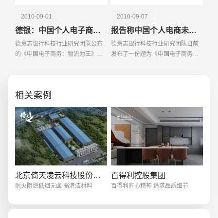
2010-09-01
2010-09-07
德银：中国个人电子商务消费有望年增42%
报告称中国个人电商未来5年复合年增长率42%
德意志银行科技行业研究团队公布
德意志银行科技行业研究团队日前
的《中国电子商务：物流为王》报
发布了一份题为《中国电子商务：
创意品牌型网站
·
标准企业官网建设
·
外贸网
告指出，中国个人电子商务消费预
物流为王》的研究报告，报告显
计在未来五年的年增长率将达
示：中国个人电子商务消费预计将
42%，市场总规模于2014年将达1
于2014年达到人民币1 5万亿元。德
相关案例
523万亿元，占国内零售总额
意志银行预计个人消费
电商及系统平台开发
·
微信小程序开发
·
年度
北京倚天凌云科技股份有限公司
百得利控股集团
耐火阻燃低烟无卤 高清洁材料
百得利匠心精神 追求品质细节