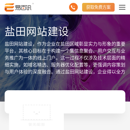
获取免费方案
盐田网站建设
盐田网站建设，作为企业在盐田区域彰显实力与形象的重要
平台，其核心目标在于构建一个集信息聚合、用户交互与业
务推广为一体的线上门户。这一过程不仅涉及技术层面的精
细实施，如域名精选、服务器优化配置等，更强调内容策划
与用户体验的深度融合。通过盐田网站建设，企业得以全方
位、多角度地展示产品信息、服务详情、行业动态以及盐田
地区的独特魅力，为访客开辟一条便捷、高效的信息获取通
道。同时，网站设计兼顾视觉美感与实用性，旨在塑造并传
播企业鲜明的品牌形象。此外，盐田网站建设还需精心考虑
SEO优化、移动端适配等关键因素，以提升搜索引擎排
名，满足多终端访问需求，进而吸引更多潜在客户，助力企
请输入您的公司名称
名字
业在盐田地区乃至更广泛的市场中实现业务的蓬勃发展与品
牌影响力的持续扩大。