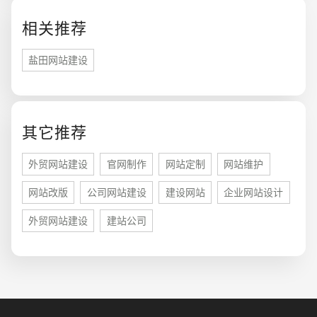
相关推荐
创意品牌型网站
·
标准企业官网建设
·
外贸网
盐田网站建设
电商及系统平台开发
·
微信小程序开发
·
年度
其它推荐
外贸网站建设
官网制作
网站定制
网站维护
网站改版
公司网站建设
建设网站
企业网站设计
外贸网站建设
建站公司
您的预算
1万-3万
3万-5万
5万-8万