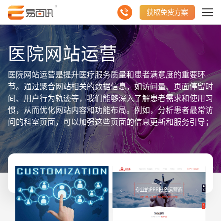
获取免费方案
医院网站运营
医院网站运营是提升医疗服务质量和患者满意度的重要环
节。通过聚合网站相关的数据信息，如访问量、页面停留时
间、用户行为轨迹等，我们能够深入了解患者需求和使用习
惯，从而优化网站内容和功能布局。例如，分析患者最常访
问的科室页面，可以加强这些页面的信息更新和服务引导；
监测患者搜索关键词，可以精准推送相关健康资讯和预约挂
号服务。同时，利用数据评估在线问诊、药品配送等服务的
效率与满意度，持续优化服务流程。综上所述，医院网站运
营需紧密依托聚合数据信息，以患者为中心，不断优化服务
体验，打造便捷、高效的线上医疗服务平台。