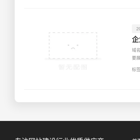
2
企
域
要
明
标签