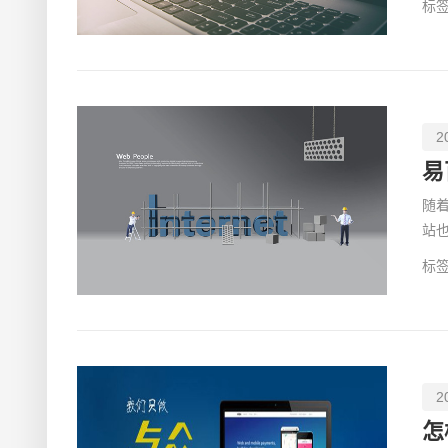
标签
2
易
随
站
有
标签
2
怎