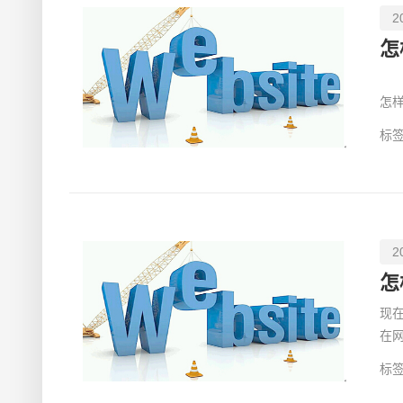
2
怎
随
怎
不
标签
2
怎
现
在
户
标签