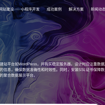
网站建设
小程序开发
成功案例
解决方案
新闻动
创意品牌型网站建设
解决方案
企业品牌高端网站设计
集团上市网站
最新签约
公司介绍
购物
公司
汇款
定制化视觉设计与互动策划方案
集团大企上市公司
Latest signing
致力于互联网品牌建设
实现
Comp
多种
响应式网站建设
站平台如WordPress，并购买稳定服务器。设计时应注重
芯片半导体网站建设解决方
新能源行业
适应各个终端设备网站
的信息，确保数据准确性和时效性。同时，安装SSL证书保障数
案
案
的聚合数据展示平台。
外贸出口网站
行业新闻
发展历程
企业
网站
外贸进出口网站开发
Industry information
一路走来感谢您的陪伴
创意
Websi
购物商城网站建设解决方案
品牌形象网
购物商城系统开发
零售在线电子商务网站
门户网站建设解决方案
营销型网站