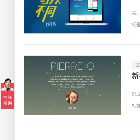
想
来
站
标签
2
新
虽
形
自
标签