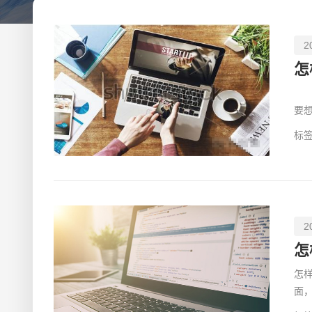
2
依
要
样
标签
2
怎
怎
面
这