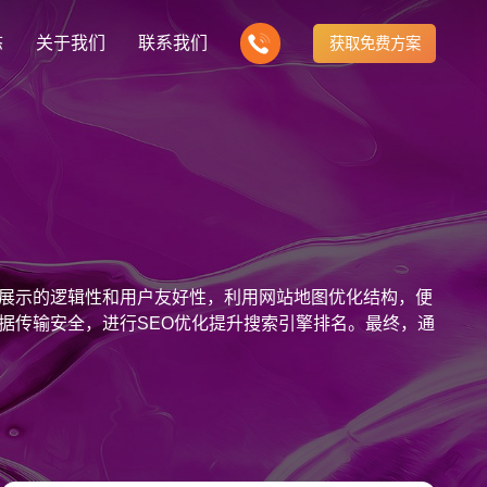
态
关于我们
联系我们
获取免费方案
企业营销型网站建设
我们的产品
营销推广转化获客网站
商城网站
新闻
方式
行业门户网站
建站知识
公司团队
多样化产品总有一个满足你的需求
电子商务化运营
any news
付款方式方便快捷
行业门户网站平台开发
Website building knowledge
我们的团队协作精神
网站建设定制改版
数据展示的逻辑性和用户友好性，利用网站地图优化结构，便
网站建设解决方
政府网站建设解决方案
定制化网站建设改版方案
据传输安全，进行SEO优化提升搜索引擎排名。最终，通
品牌官网
设计
企业营销网站
网站观点
品牌型网站建设
te Design
营销型网站建力企业公信力
Website viewpoint
站建设解决方案
外贸网站建设解决方案
手机微信网站建设
移动手机互联网站开发
建设解决方案
企业网站建设解决方案