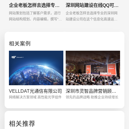
企业老板怎样去选择专业的深圳网站建设公司
深圳网站建设在线QQ可以为用户解决的好办法
网站策划包括了解客户需求，进行
企业老板怎样去选择专业的深圳网
网站结构规划、内容编辑，撰写“网
站建设公司在这个信息化高速运转
站功能需求分析报告”，提供网站系
的互联网时代,网络营销的跨时空性
统硬件、软件配置方案，整理相关
无疑是一“重型炮弹”，将对整个营销
技术资料和文字资料。 “网站开发建
产生巨大的冲击。很多的企业都想
相关案例
议书”一般包
在这个蕴含宝藏
创意品牌型网站
·
标准企业官网建设
·
外贸网
VELLDAT光通信有限公司
深圳市灵智品牌营销顾问有限公司
电商及系统平台开发
·
微信小程序开发
·
年度
网络解决方案领域 高性能光学组件
领先的品牌战略 助推企业持续增长
相关推荐