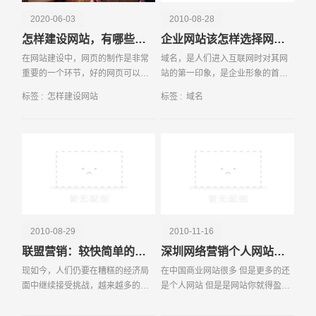
2020-06-03
2010-08-28
怎样建设网站，有哪些基本步骤
企业网站该怎样选择网站域名？
在网站建设中，网页的制作是非常
域名，是人们进入互联网时对其网
重要的一个环节，好的网页可以给
站的第一印象，是企业形象的首要
用户留下好的浏览体验，可以有效
展示，跟企业的品牌是一个效应
标签 :
怎样建设网站
标签 :
域名
地增强网页的点击率，给网站获得
的。如果企业的域名能做到简洁明
更多的流量。那么，制作网页有什
了、好记而又含义深刻的话，能在
请输入您的公司名称
名字
么技巧呢？怎么制作网
第一时间吸引客户。
2010-08-29
2010-11-16
联盟营销：较快简单的网络赚钱方法
深圳网络营销个人网站如何商业化运营
现如今，人们仍要在糟糕的经济局
在中国商业网站很多 但是更多的还
面中继续接受挑战，越来越多的人
是个人网站 但是是网站你就得盈
们想知道怎样才能通过网络快速获
利，怎样让个人网站商业话，确实
得利润。现在，我们觉得是时候重
值得我们深思，如果一个网站没有