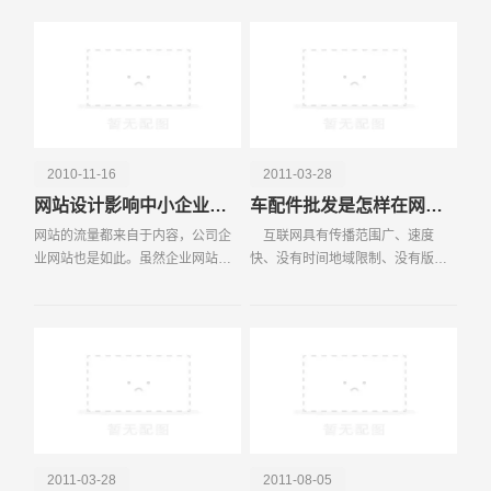
新审视我们之前提到过的主题：联
价值，商业化就无从谈起。一个网
电话
微信号
盟营销。如果你希望尽
站的价值，主要体现
2010-11-16
2011-03-28
网站设计影响中小企业网站信任度的因素
车配件批发是怎样在网络运营中赢得霸主
网站的流量都来自于内容，公司企
互联网具有传播范围广、速度
业网站也是如此。虽然企业网站可
快、没有时间地域限制、没有版面
能是展示或宣传产品或服务，自身
约束、内容详尽、多媒体传送、双
内容不够多。那怎样获取更多流量
向交流、反馈迅速等特点，有利于
呢？而流量的来源主要由网站本身
提高企业营销信息传播的效率，增
的内容来决定的，因此
强企业营销信息传播的效
2011-03-28
2011-08-05