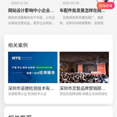
2010-11-16
2011-03-28
网站设计影响中小企业网站信任度的因素
车配件批发是怎样在网络运营中赢得霸主
网站的流量都来自于内容，公司企
互联网具有传播范围广、速度
业网站也是如此。虽然企业网站可
快、没有时间地域限制、没有版面
能是展示或宣传产品或服务，自身
约束、内容详尽、多媒体传送、双
内容不够多。那怎样获取更多流量
向交流、反馈迅速等特点，有利于
呢？而流量的来源主要由网站本身
提高企业营销信息传播的效率，增
相关案例
的内容来决定的，因此
强企业营销信息传播的效
创意品牌型网站
·
标准企业官网建设
·
外贸网
深圳市诺德检测技术有限公司
深圳市灵智品牌营销顾问有限公司
电商及系统平台开发
·
微信小程序开发
·
年度
迅速取得认证 检测技术认证
领先的品牌战略 助推企业持续增长