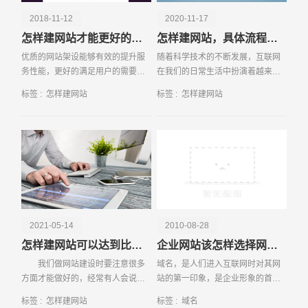
2018-11-12
2020-11-17
怎样建网站才能更好的满足用户需求
怎样建网站，具体流程有哪些
优质的网站架设能够有效的提升服
随着科学技术的不断发展，互联网
务性能，更好的满足用户的需要，
在我们的日常生活中扮演着越来越
有效的提升企业网站的知名度和影
重要的角色，浏览网页基本成为每
标签 :
怎样建网站
标签 :
怎样建网站
响力，但是要想有效地提升网站架
一个网民每天都会做的一件事。作
设的服务性能，又该注意哪些问题
为互联网的使用者，大家可能都只
请输入您的公司名称
名字
呢？还是听一听专业人
是享受着互联网给我们
2021-05-14
2010-08-28
怎样建网站可以达到比较好的效果
企业网站该怎样选择网站域名？
我们做网站建设时要注意很多
域名，是人们进入互联网时对其网
方面才能做好的，经常有人会说我
站的第一印象，是企业形象的首要
的网站为什么不起作用，而别人的
展示，跟企业的品牌是一个效应
标签 :
怎样建网站
标签 :
域名
网站却可以创造很好的效益？事实
的。如果企业的域名能做到简洁明