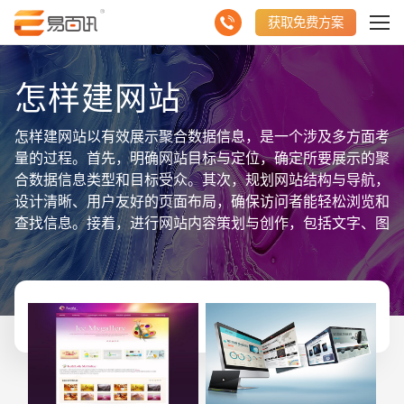
获取免费方案
怎样建网站
怎样建网站以有效展示聚合数据信息，是一个涉及多方面考
量的过程。首先，明确网站目标与定位，确定所要展示的聚
合数据信息类型和目标受众。其次，规划网站结构与导航，
设计清晰、用户友好的页面布局，确保访问者能轻松浏览和
查找信息。接着，进行网站内容策划与创作，包括文字、图
片、视频等多媒体元素，以丰富、有吸引力的方式展示聚合
数据。同时，注重网站设计与视觉呈现，选择符合品牌形象
和用户体验的设计风格。在技术实现上，选择合适的建站平
台或自主开发，确保网站功能完善、性能稳定。最后，进行
网站测试、上线与推广，持续优化网站内容与用户体验，以
吸引并保持访问者的兴趣与互动。通过这一系列步骤，可以
构建一个有效展示聚合数据信息的网站。