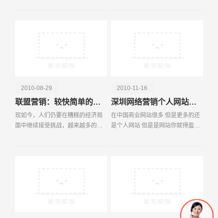
上，原因是
了、好记而又含义深刻的话，能在
电话
微信号
第一时间吸引客户。
2010-08-29
2010-11-16
联盟营销：较快简单的网络赚钱方法
深圳网络营销个人网站如何商业化运营
现如今，人们仍要在糟糕的经济局
在中国商业网站很多 但是更多的还
面中继续接受挑战，越来越多的人
是个人网站 但是是网站你就得盈
们想知道怎样才能通过网络快速获
利，怎样让个人网站商业话，确实
得利润。现在，我们觉得是时候重
值得我们深思，如果一个网站没有
新审视我们之前提到过的主题：联
价值，商业化就无从谈起。一个网
盟营销。如果你希望尽
站的价值，主要体现