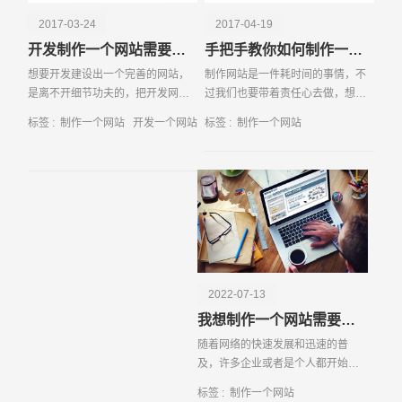
击、滑动等操作来筛选和过滤数据，以便找到他们最关心的
2017-03-24
2017-04-19
信息。数据的展示还应遵循一定的逻辑和层次结构，从而使
开发制作一个网站需要哪些流程
手把手教你如何制作一个完整的网站
用户能够从宏观到微观逐步深入了解信息。例如，可以先展
想要开发建设出一个完善的网站，
制作网站是一件耗时间的事情，不
示总体趋势图，再提供详细的分类数据和具体案例。为了提
是离不开细节功夫的，把开发网站
过我们也要带着责任心去做，想要
高网站的加载速度和响应性能，我们可以采用缓存技术和内
所需要的每一个步骤都有条不紊的
制作好一个网站，必须要先了解它
容分发网络（CDN）来优化数据的加载和传输。数据的安
标签 :
制作一个网站
开发一个网站
标签 :
制作一个网站
完成才能建立起一个完整的网站。
的具体操作流程，详细的了解各个
全性和隐私保护也是不可忽视的，尤其是在涉及用户个人信
但是其中步
步骤后，才
息的情况下，我们需要采取加密、访问控制等措施来保障数
据的安全。通过以上步骤，我们不仅能够创建一个功能齐
请输入您的公司名称
名字
全、用户体验优良的网站，还能有效地展示和管理网站相关
的聚合数据信息，从而为用户提供有价值的服务和信息。
2022-07-13
我想制作一个网站需要做哪些步骤
随着网络的快速发展和迅速的普
及，许多企业或者是个人都开始建
设自己的网站，并且借助网站来达
标签 :
制作一个网站
到品牌推广和开拓业务的作用。注