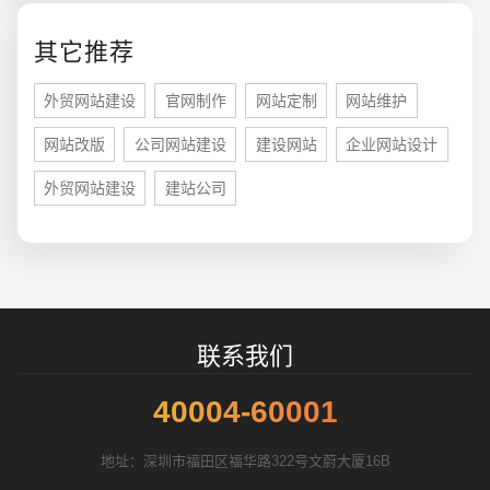
您的预算
1万-3万
3万-5万
5万-8万
其它推荐
外贸网站建设
官网制作
网站定制
网站维护
网站改版
公司网站建设
建设网站
企业网站设计
招标项目
外贸网站建设
建站公司
联系我们
40004-60001
地址：深圳市福田区福华路322号文蔚大厦16B