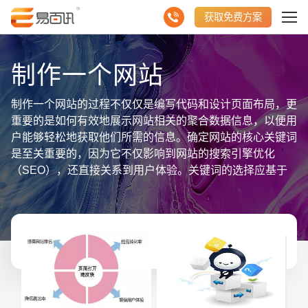
获取免费方案
制作一个网站
制作一个网站的过程不仅仅是编写代码和设计页面布局，更
重要的是如何有效地展示网站相关的聚合数据信息，以便用
户能够轻松地获取他们所需的信息。确定网站的核心关键词
是至关重要的，因为它不仅影响到网站的搜索引擎优化
（SEO），还直接关系到用户体验。关键词的选择应基于
目标用户的搜索习惯和内容的相关性。接下来，我们需要构
建一个数据采集和处理系统，以便实时或定期地获取和更新
网站上的数据。这可以通过API接口、网络爬虫或手动上传
等方式实现。数据的准确性和及时性是关键，因此选择可靠
的数据源和高效的数据处理算法是必要的。然后，我们需要
设计一个用户友好的界面来展示这些数据。通过图表、图形
和表格等可视化工具，可以让用户更直观地理解复杂的数
据。交互性也是一个重要考虑因素，用户应该能够通过点