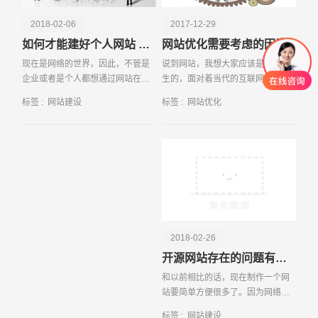
2018-02-06
2017-12-29
如何才能建好个人网站 这些步骤需知晓
网站优化需要考虑的因素
现在是网络的世界，因此，不管是
说到网站，我想大家应该是不会陌
企业或者是个人都想通过网站在网
生的，面对着当代的互联网时代，
络中找到自己的一席之地。那么要
网站是一个必要的存在，那么想要
标签 :
网站建设
标签 :
网站优化
制作一个个人网站是不是很难呢？
制作一个良好的网站，关于网站的
其实，
优化就
创意品牌型网站
·
标准企业官网建设
·
外贸网
2018-02-26
开源网站存在的问题有哪些
和以前相比的话，现在制作一个网
站要简单方便很多了。因为网络上
有很多的模板网站，只需要随便下
标签 :
网站建设