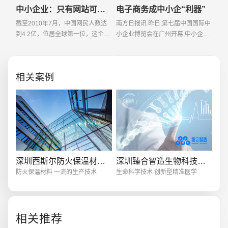
中小企业：只有网站可不行
电子商务成中小企“利器”
截至2010年7月，中国网民人数达
南方日报讯 昨日,第七届中国国际中
到4 2亿，位居全球第一位，这个数
小企业博览会在广州开幕,中小企业
字与中国16至60岁的城镇人口总数
信息化论坛也于当天举行。工业和
创意品牌型网站
·
标准企业官网建设
·
外贸网
基本持平，全中国的主流经济人群
信息化部中小企业司副司长郑昕在
都已经上网。但根据中国互联网信
会上表示,电子商务服务业成为帮助
相关案例
息中心（CNNIC）的统
广大中小企业迎
电商及系统平台开发
·
微信小程序开发
·
年度
深圳西斯尔防火保温材料有限公司
深圳臻合智造生物科技有限公司
防火保温材料 一流的生产技术
生命科学技术 创新型精准医学
相关推荐