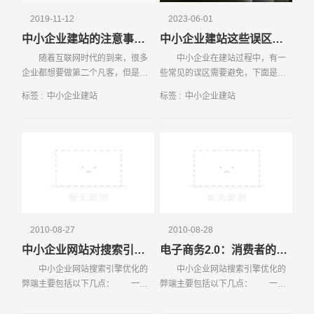
2019-11-12
2023-06-01
中小企业建站的注意事项有哪些
中小企业建站这些误区一定要避免
随着互联网时代的到来，很多
中小企业在建站过程中，有一
企业都想要做第二个凡客，但是企
些常见的误区需要避免，下面是关
业家们想在段时间内玩转B2C网上
于中小企业建站的一些建议，以避
标签 :
中小企业建站
标签 :
中小企业建站
请输入您的公司名称
名字
商城恐怕也是不是什么容易的事
免这些误区。 1、忽视网站的重
情。尽管每个
要性
2010-08-27
2010-08-28
中小企业网站对搜索引擎优化存在的弊端
电子商务2.0：消费者的革命
中小企业网站搜索引擎优化的
中小企业网站搜索引擎优化的
弊端主要包括以下几点： 一、
弊端主要包括以下几点： 一、
电话
微信号
盲目追求美观，在页面内出现了过
盲目追求美观，在页面内出现了过
多的动画和图片 1、 很多网
多的动画和图片 1、 很多网