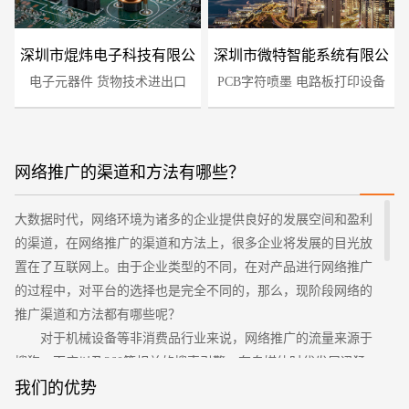
深圳市焜炜电子科技有限公
深圳市微特智能系统有限公
电子元器件 货物技术进出口
司
PCB字符喷墨 电路板打印设备
司
网络推广的渠道和方法有哪些？
大数据时代，网络环境为诸多的企业提供良好的发展空间和盈利
您的预算
1万-3万
3万-5万
5万-8万
的渠道，在网络推广的渠道和方法上，很多企业将发展的目光放
置在了互联网上。由于企业类型的不同，在对产品进行网络推广
的过程中，对平台的选择也是完全不同的，那么，现阶段网络的
推广渠道和方法都有哪些呢？
对于机械设备等非消费品行业来说，网络推广的流量来源于
搜狗、百度以及360等相关的搜索引擎，在自媒体时代发展迅猛
的状况下，更需要这种非消费品行业进行信息流的分散，打造自
我们的优势
招标项目