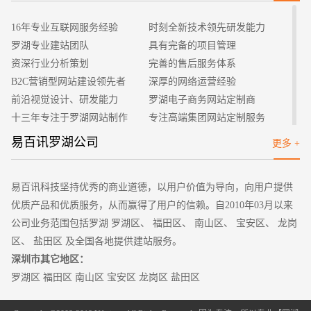
身品牌特点，有效的对产品进行溢价，形成有效的行业壁垒。
1、可以利用网站或者是电商平台进行网路的推广，很多人
16年专业互联网服务经验
时刻全新技术领先研发能力
会忽视这块宝地，但实际上，电商运营平台的有着客户群体多，
罗湖专业建站团队
具有完备的项目管理
人流量大的特点。
资深行业分析策划
完善的售后服务体系
2、对公众号的其他自媒体平台的使用，作为一个好的网络
B2C营销型网站建设领先者
深厚的网络运营经验
推广渠道，公众号不止要开通，更是要进行功能上的细化和企业
前沿视觉设计、研发能力
罗湖电子商务网站定制商
形象的展示，尽量将版面做的简单大气，一目了然。
十三年专注于罗湖网站制作
专注高端集团网站定制服务
3、要注意自身品牌的塑造，，品牌不是简单的一种广告的
客户的满意是我们唯一的宗旨
专业建站团队我们懂您的需求
易百讯罗湖公司
更多 +
形式，更是一个企业的门面和招牌，由于现阶段企业对于品牌的
做网站找我们，我们更懂您
高端优秀网站设计师聚集地
缺乏重视，使得消费者对其的认可度越来越低，文不符实的广告
文案宣传，让消费者多感到大失所望。只有有效的提升品牌的效
易百讯科技坚持优秀的商业道德，以用户价值为导向，向用户提供
益，才可以进行更好的网络宣传。
优质产品和优质服务，从而赢得了用户的信赖。自2010年03月以来
4、在推广手法的应用上，也要注重客户的需求，抓住产品
公司业务范围包括罗湖 罗湖区、 福田区、 南山区、 宝安区、 龙岗
的宣传点，进行有力的展示，切不可断章取义，从而得不偿失。
区、 盐田区 及全国各地提供建站服务。
这不仅是宣传文案上需要注意的，更是在企业发展的细节中需要
深圳市其它地区：
我们认真把控的。只有进行良性的宣传，才可以得到最好的推
罗湖区 福田区 南山区 宝安区 龙岗区 盐田区
广。
以上是网络宣传中常常使用的方式，个人认为，在网络推广