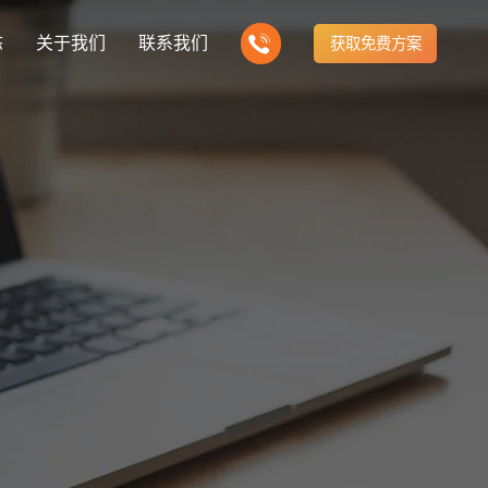
态
关于我们
联系我们
获取免费方案
企业营销型网站建设
新闻
我们的产品
建站知识
营销推广转化获客网站
商城网站
方式
行业门户网站
公司团队
ny news
多样化产品总有一个满足你的需求
Website building knowledge
电子商务化运营
付款方式方便快捷
行业门户网站平台开发
我们的团队协作精神
网站建设定制改版
建设解决方案
门户网站建设解决方案
定制化网站建设改版方案
推广
网站设计
计与效果分析
能及时、准确、动态地更新
品牌官网
企业营销网站
e optimization
Website Design
品牌型网站建设
营销型网站建力企业公信力
站建设解决方案
购物商城网站建设解决方案
手机微信网站建设
构先进的优点
方便快捷购物车、购物指南
移动手机互联网站开发
网站建设解决方
芯片半导体网站建设解决方