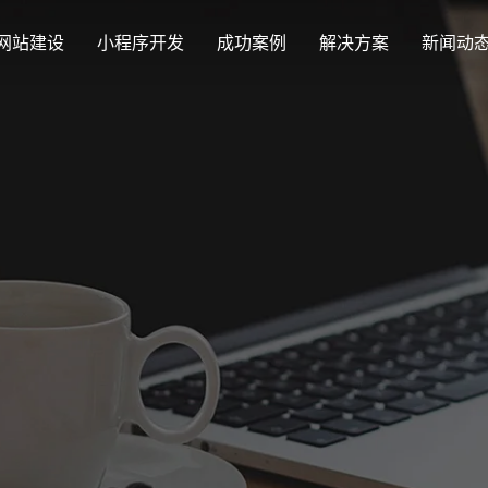
网站建设
小程序开发
成功案例
解决方案
新闻动
创意品牌型网站建设
解决方案
最新签约
公司
企业品牌高端网站设计
集团上市网站
公司介绍
购物
汇款
定制化视觉设计与互动策划方案
Latest signing
Compa
集团大企上市公司
致力于互联网品牌建设
实现
多种
响应式网站建设
企业网站建设解决方案
营销型网站
适应各个终端设备网站
行业新闻
网站
更贴身、易落地、高性价比
可精准流量统
外贸出口网站
发展历程
企业
Industry information
Websit
外贸进出口网站开发
一路走来感谢您的陪伴
创意
外贸网站建设解决方案
品牌形象网
购物商城系统开发
视觉、功能系统，展示产品
操作方便、结
零售在线电子商务网站
网站观点
政府网站建设解决方案
新能源行业