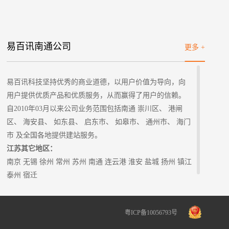
易百讯南通公司
更多 +
易百讯科技坚持优秀的商业道德，以用户价值为导向，向
用户提供优质产品和优质服务，从而赢得了用户的信赖。
自2010年03月以来公司业务范围包括南通 崇川区、 港闸
区、 海安县、 如东县、 启东市、 如皋市、 通州市、 海门
市 及全国各地提供建站服务。
江苏其它地区：
南京
无锡
徐州
常州
苏州
南通
连云港 淮安 盐城 扬州 镇江
泰州
宿迁
粤ICP备10056793号