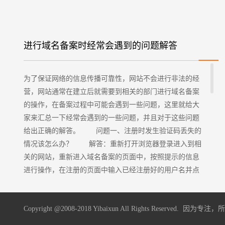
进行域名备案时经常会遇到的问题解答
为了保证网络的信息传播可靠性，网站不会进行非法的经
营，网站通常在建立后就需要到相关的部门进行域名备案
的操作，在备案过程中可能会遇到一些问题，这里就给大
家来汇总一下经常会遇到的一些问题，并且对于这些问题
给出正确的解答。 问题一、注册时发生验证码丢失的
情况该怎么办？ 解答：重新打开浏览器登录进入到相
关的网站，重新进入域名备案的页面中，按照提示的信息
进行操作，在注册的页面中输入已经注册好的用户名并点
击检测的按钮，这样就会将手机的验证码或者邮件的验证
码都显示在用户的眼前。 问题二、进行备案的时候被
Copyright @2008-2018 Yibaixun All Rights Reserved. 因为
拒绝了怎么办？ 解答：使用注册好的用户名密码登录
到备案的网站，可以查看到被拒的原因，根据这些原因可