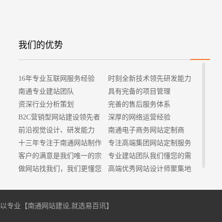
我们的优势
16年专业互联网服务经验
时刻全新技术领先研发能力
南通专业建站团队
具有完备的项目管理
资深行业分析策划
完善的售后服务体系
B2C营销型网站建设领先者
深厚的网络运营经验
前沿视觉设计、研发能力
南通电子商务网站定制商
十三年专注于南通网站制作
专注高端集团网站定制服务
客户的满意是我们唯一的宗
专业建站团队我们懂您的需
旨
做网站找我们，我们更懂您
求
高端优秀网站设计师聚集地
专注，所以专业【
南通网站建设
,就选易百讯】