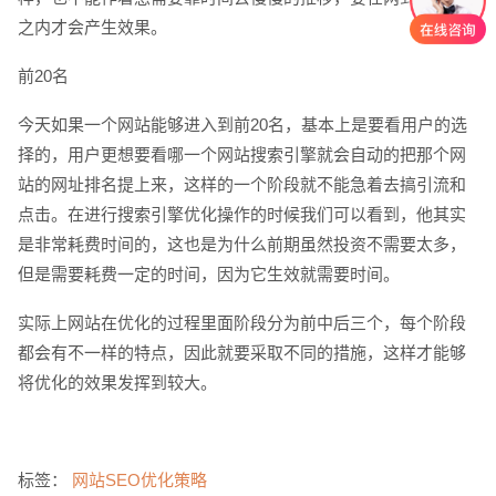
之内才会产生效果。
前20名
今天如果一个网站能够进入到前20名，基本上是要看用户的选
择的，用户更想要看哪一个网站搜索引擎就会自动的把那个网
站的网址排名提上来，这样的一个阶段就不能急着去搞引流和
点击。在进行搜索引擎优化操作的时候我们可以看到，他其实
创意品牌型网站
·
标准企业官网建设
·
外贸网
是非常耗费时间的，这也是为什么前期虽然投资不需要太多，
但是需要耗费一定的时间，因为它生效就需要时间。
实际上网站在优化的过程里面阶段分为前中后三个，每个阶段
都会有不一样的特点，因此就要采取不同的措施，这样才能够
将优化的效果发挥到较大。
电商及系统平台开发
·
微信小程序开发
·
年度
标签：
网站SEO优化策略