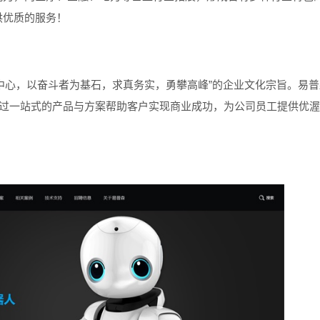
供优质的服务！
心，以奋斗者为基石，求真务实，勇攀高峰”的企业文化宗旨。易普
通过一站式的产品与方案帮助客户实现商业成功，为公司员工提供优
电话