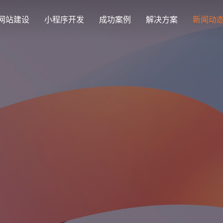
网站建设
小程序开发
成功案例
解决方案
新闻动
创意品牌型网站建设
解决方案
企业品牌高端网站设计
集团上市网站
最新签约
公司介绍
购物
公司
汇款
定制化视觉设计与互动策划方案
集团大企上市公司
Latest signing
致力于互联网品牌建设
实现
Comp
多种
响应式网站建设
芯片半导体网站建设解决方
新能源行业
适应各个终端设备网站
案
案
外贸出口网站
行业新闻
发展历程
企业
网站
外贸进出口网站开发
Industry information
一路走来感谢您的陪伴
创意
Websi
购物商城网站建设解决方案
品牌形象网
购物商城系统开发
零售在线电子商务网站
门户网站建设解决方案
营销型网站