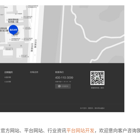
官方网站、平台网站、行业资讯
平台网站开发
，欢迎意向客户咨询
您的