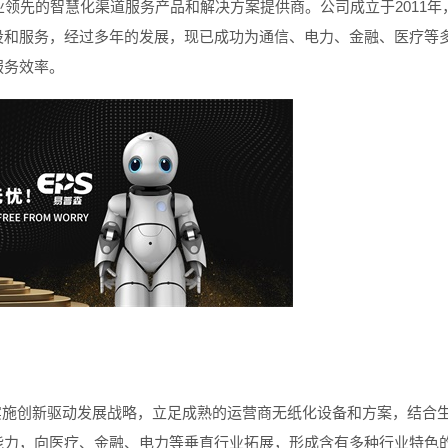
领先的智慧化渠道服务产品和解决方案提供商。公司成立于2011年
设和服务，经过多年的发展，现已成功为通信、电力、金融、医疗等
服务效率。
请输入
施创新驱动发展战略，立足成熟的运营商无纸化设备和方案，结合
能力，向医疗、金融、电力等垂直行业拓展，形成含有多种行业特色