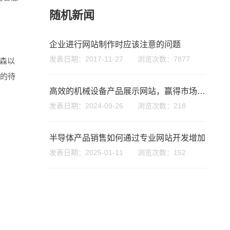
随机新闻
企业进行网站制作时应该注意的问题
发表日期：2017-11-27 浏览次数：7877
森以
渥的待
高效的机械设备产品展示网站，赢得市场信任
发表日期：2024-09-26 浏览次数：218
微信号
半导体产品销售如何通过专业网站开发增加
发表日期：2025-01-11 浏览次数：152