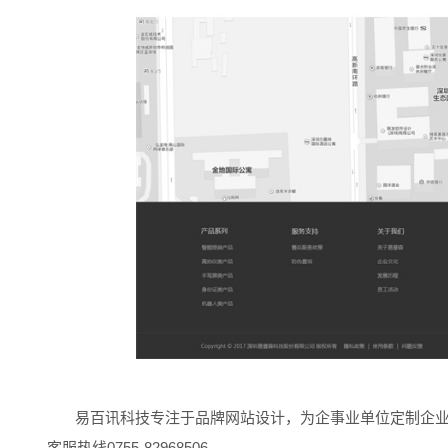
易百讯科技专注于品牌网站设计，为企事业单位定制企业
客服热线0755-82968506