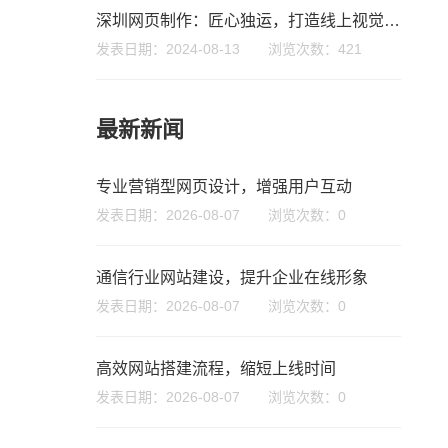
深圳网页制作：匠心独运，打造线上视觉盛宴
发表日期：2024-08-13 浏览次数：421
最新新闻
专业营销型网页设计，增强用户互动
发表日期：2026-08-07 浏览次数：0
微信号
通信行业网站建设，提升企业在线形象
发表日期：2026-08-07 浏览次数：0
高效网站搭建流程，缩短上线时间
发表日期：2026-08-07 浏览次数：0