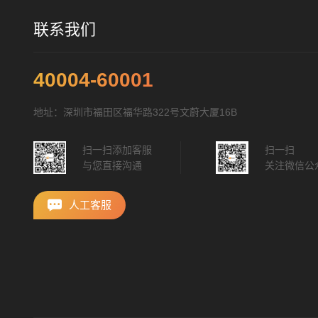
联系我们
40004-60001
地址：深圳市福田区福华路322号文蔚大厦16B
扫一扫添加客服
扫一扫
与您直接沟通
关注微信公
人工客服