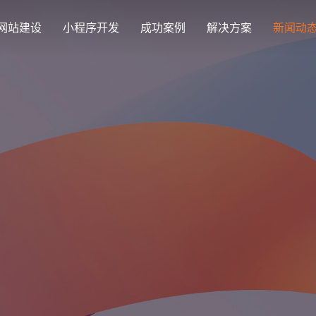
网站建设
小程序开发
成功案例
解决方案
新闻动
创意品牌型网站建设
解决方案
企业品牌高端网站设计
集团上市网站
最新签约
公司介绍
购物
公司
汇款
定制化视觉设计与互动策划方案
集团大企上市公司
Latest signing
致力于互联网品牌建设
实现
Comp
多种
响应式网站建设
芯片半导体网站建设解决方
新能源行业
适应各个终端设备网站
案
案
外贸出口网站
行业新闻
发展历程
企业
网站
外贸进出口网站开发
Industry information
一路走来感谢您的陪伴
创意
Websi
购物商城网站建设解决方案
品牌形象网
购物商城系统开发
零售在线电子商务网站
门户网站建设解决方案
营销型网站