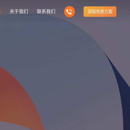
态
关于我们
联系我们
获取免费方案
企业营销型网站建设
我们的产品
营销推广转化获客网站
商城网站
新闻
方式
行业门户网站
建站知识
公司团队
多样化产品总有一个满足你的需求
电子商务化运营
any news
付款方式方便快捷
行业门户网站平台开发
Website building knowledge
我们的团队协作精神
网站建设定制改版
网站建设解决方
政府网站建设解决方案
定制化网站建设改版方案
品牌官网
设计
企业营销网站
网站观点
品牌型网站建设
te Design
营销型网站建力企业公信力
Website viewpoint
站建设解决方案
外贸网站建设解决方案
手机微信网站建设
移动手机互联网站开发
建设解决方案
企业网站建设解决方案