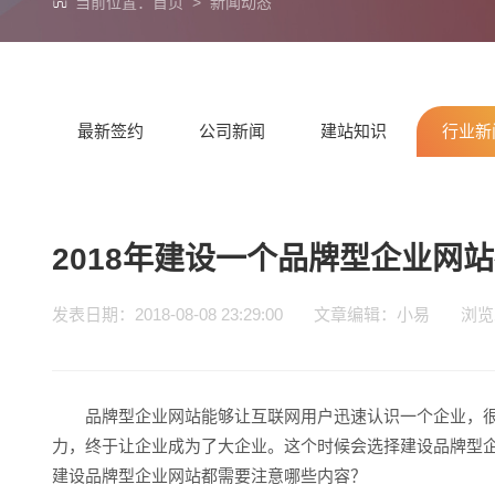
当前位置：
首页
>
新闻动态
最新签约
公司新闻
建站知识
行业新
2018年建设一个品牌型企业网
发表日期：2018-08-08 23:29:00 文章编辑：小易 浏
品牌型企业网站能够让互联网用户迅速认识一个企业，很
力，终于让企业成为了大企业。这个时候会选择建设品牌型企
建设品牌型企业网站都需要注意哪些内容？