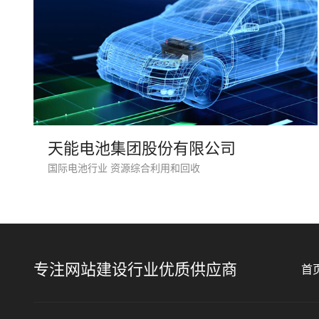
天能电池集团股份有限公司
国际电池行业 资源综合利用和回收
专注网站建设行业优质供应商
首