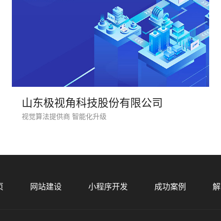
山东极视角科技股份有限公司
视觉算法提供商 智能化升级
您的
页
网站建设
小程序开发
成功案例
解