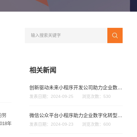
相关新闻
创新驱动未来小程序开发公司助力企业数字化转型与成长
发表日期：2024-09-25 浏览次数：530
您的公司名称
名字
的努
微信公众平台小程序助力企业数字化转型与用户互动新模式
18年
发表日期：2024-09-23 浏览次数：600